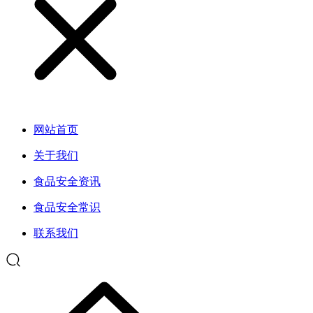
网站首页
关于我们
食品安全资讯
食品安全常识
联系我们