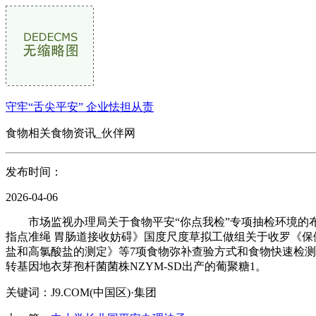
守牢“舌尖平安” 企业怯担从责
食物相关食物资讯_伙伴网
发布时间：
2026-04-06
市场监视办理局关于食物平安“你点我检”专项抽检环境的布告
指点准绳 胃肠道接收妨碍》国度尺度草拟工做组关于收罗《保
盐和高氯酸盐的测定》等7项食物弥补查验方式和食物快速检测方
转基因地衣芽孢杆菌菌株NZYM-SD出产的葡聚糖1。
关键词：J9.COM(中国区)·集团