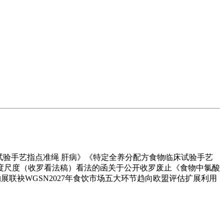
试验手艺指点准绳 肝病》《特定全养分配方食物临床试验手艺
国度尺度（收罗看法稿）看法的函关于公开收罗废止《食物中氯酸
展联袂WGSN2027年食饮市场五大环节趋向欧盟评估扩展利用