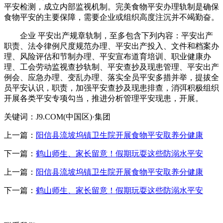
平安检测，成立内部监视机制。完美食物平安办理轨制是确保
食物平安的主要保障，需要企业或组织高度注沉并不竭勤奋。
企业 平安出产规章轨制，至多包含下列内容：平安出产
职责、法令律例尺度规范办理、平安出产投入、文件和档案办
理、风险评估和节制办理、平安宣布道育培训、职业健康办
理、工会劳动监视查抄轨制、平安查抄及现患管理、平安出产
例会、应急办理、变乱办理、落实全员平安多措并举，提拔全
员平安认识，职责，加强平安查抄及现患排查，消弭积极组织
开展各类平安专项勾当，推进分析管理平安现患，开展。
关键词：J9.COM(中国区)·集团
上一篇：
阳信县流坡坞镇卫生院开展食物平安取养分健康
下一篇：
鹤山师生、家长留意！假期玩耍这些防溺水平安
上一篇：
阳信县流坡坞镇卫生院开展食物平安取养分健康
下一篇：
鹤山师生、家长留意！假期玩耍这些防溺水平安