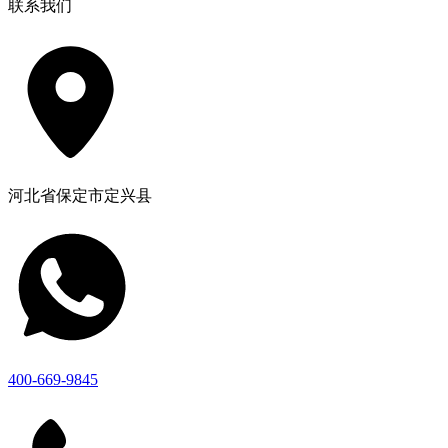
联系我们
河北省保定市定兴县
400-669-9845