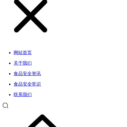
网站首页
关于我们
食品安全资讯
食品安全常识
联系我们