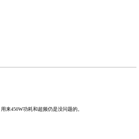
，用来450W功耗和超频仍是没问题的。