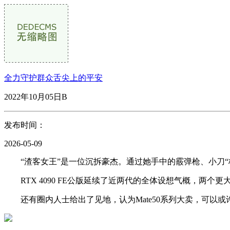
全力守护群众舌尖上的平安
2022年10月05日B
发布时间：
2026-05-09
“渣客女王”是一位沉拆豪杰。通过她手中的霰弹枪、小刀“格
RTX 4090 FE公版延续了近两代的全体设想气概，两个更
还有圈内人士给出了见地，认为Mate50系列大卖，可以或