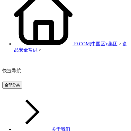
J9.COM(中国区)·集团
>
食
品安全常识
>
快捷导航
全部分类
关于我们