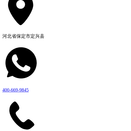
河北省保定市定兴县
400-669-9845