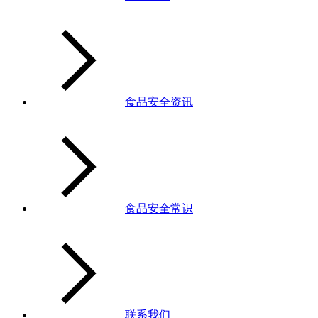
食品安全资讯
食品安全常识
联系我们