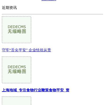
近期资讯
守牢“舌尖平安” 企业怯担从责
上海地域_专注食物行业鞭策食物平安_资