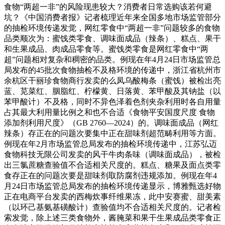
食物“两超一非”的风险现患较大？消费者日常选购该若何避
坑？《中国消费者报》记者梳理近年来全国多地市场监管部分
的抽检环境传递发觉，网红零食中“两超一非”问题较多的食物
品类顺次为：蜜饯类零食、调味面成品（辣条）、糕点、果干
和生果成品、肉成品零食等。蜜饯类零食是网红零食中“两
超”问题相对复杂和稠密的品类。例现在年4月24日市场监管总
局发布的45批次食物抽检不及格环境的传递中，浙江省杭州市
余杭区干丽珍食物商行发卖的么凤乌酸梅条（蜜饯）被检出亮
蓝、苋菜红、胭脂红、柠檬黄、日落黄、苯甲酸及其钠盐（以
苯甲酸计）不及格，同时不异色泽着色剂夹杂利用时各自用量
占其最大利用量比例之和也不合适《食物平安国度尺度 食物
添加剂利用尺度》（GB 2760—2024）的。调味面成品（网红
辣条）存正在的问题次要集中正在甜味剂超范畴利用等方面。
例现在年2月市场监管总局发布的抽检环境传递中，江苏弘迈
食物科技无限公司发卖的风干牛肉条味（调味面成品），被检
出三氯蔗糖查验值不合适相关尺度的。糕点、糖果及面点类零
食存正在的问题次要是甜味剂取防腐剂违规添加。例现在年4
月24日市场监管总局发布的抽检环境传递显示，博雅甄选好物
正在电商平台发卖的西梅炊事纤维果冻，此中安赛蜜、甜美素
（以环己基氨基磺酸计）查验值均不合适相关尺度的。记者检
索发觉，除上述三类食物外，酱腌菜和果干生果成品类零食正