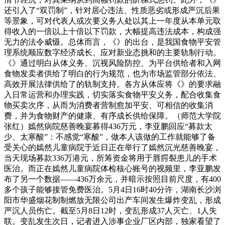
还引入了“双罚制”，针对居心违法、性质恶劣或形成严沉后果
等景象，可对代表人或次要义务人处以其上一年度从本单元取
得收入的一倍以上十倍以下罚款，大幅提高违法成本，构成强
无力的法令威慑。总体而言，《》的出台，是我国食物平安管
理系统顺应数字经济成长、应对新业态挑和的主要轨制行动。
《》通过明白从体义务、沉视风险防控、为平台供给者和入网
食物发卖者供给了明白的行为规范，也为市场监管部分依法、
高效开展法律供给了的轨制支持。各方从体应将《》的要求融
入日常运营和办理实践，切实落实食物平安义务，配合收集食
物买卖次序，从而为消费者营制愈加平安、可相信的收集消
费，并为食物财产的健康、有序成长供给保障。（师范大学院
张红）嫣然病院慈善晚宴募得436万元，李亚鹏回应“募款太
少、太寒酸”：不感觉“寒酸”，做本人该做的工作就能够了备
受关心的嫣然儿童病院于近日正在举行了嫣然沉光慈善晚宴，
当天现场募款336万港元，所筹资金将用于唇腭裂患儿的手术
医治。而正在嫣然儿童病院体检核心账号的视频里，李亚鹏发
布了另一个数据——436万余元，并暗示按照目前尺度，有400
多个孩子能够接管免费医治。5月4日16时40分许，湖南长沙浏
阳市华盛烟花制制燃放无限公司出产车间发生爆炸变乱，形成
严沉人员伤亡。截至5月8日12时，变乱形成37人灭亡、1人失
联。变乱发生次日，记者进入涉事企业厂区内部，独家看望了