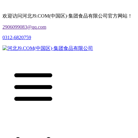
欢迎访问河北J9.COM(中国区)·集团食品有限公司官方网站！
2906099083@qq.com
0312-6820759