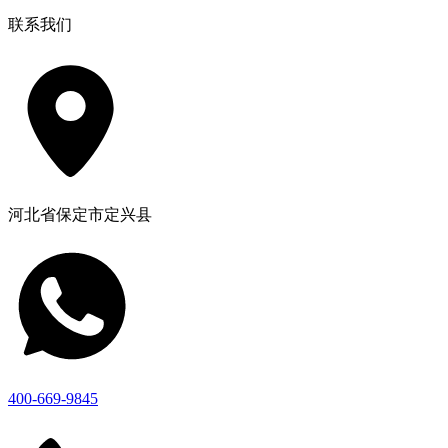
联系我们
河北省保定市定兴县
400-669-9845