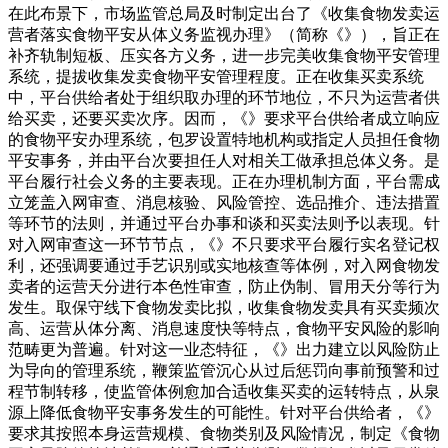
在此布景下，市场监管总局及时制定出台了《收集食物发卖运
营者落实食物平安从体义务监视办理》（简称《》），旨正在
补齐轨制短板、压实各方义务，进一步完美收集食物平安管理
系统，提拔收集发卖食物平安管理程度。正在收集买卖系统
中，平台供给者处于组织取办理的环节地位，不只为运营者供
给买卖，还要买卖次序。因而，《》要求平台供给者成立响应
的食物平安办理系统，包罗设置特地机构或指定人员担任食物
平安事务，并由平台次要担任人对相关工做承担总体义务。是
平台履行社会义务的主要表现。正在办理机制方面，平台需成
立笼盖入网审查、消息核验、风险管控、选品推介、违法措置
等环节的法则，并通过平台办事和谈和买卖法则予以表现。针
对入网审查这一环节节点，《》不只要求平台履行实名登记权
利，还强调要通过手艺识别或实地核查等体例，对入网食物发
卖者的运营天分进行本色性审查，防止伪制、冒用天分等行为
发生。取保守线下食物发卖比拟，收集食物发卖具有买卖频次
高、运营从体分离、消息速度快等特点，食物平安风险的影响
范畴更为普遍。针对这一业态特征，《》出力建立以风险防止
为导向的管理系统，鞭策监管沉心从过后惩罚向事前预警和过
程节制转移，使监管体例愈加合适收集买卖的运转特点，从泉
源上降低食物平安事务发生的可能性。针对平台供给者，《》
要求其按照本身运营规模、食物类别及风险情况，制定《食物