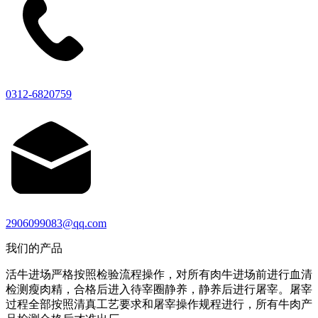
0312-6820759
2906099083@qq.com
我们的产品
活牛进场严格按照检验流程操作，对所有肉牛进场前进行血清
检测瘦肉精，合格后进入待宰圈静养，静养后进行屠宰。屠宰
过程全部按照清真工艺要求和屠宰操作规程进行，所有牛肉产