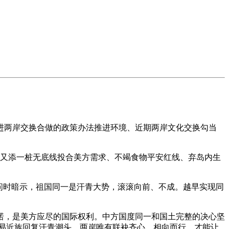
两岸交换合做的政策办法推进环境、近期两岸文化交换勾当
又添一桩无底线投合美方需求、不竭食物平安红线、弃岛内生
问时暗示，祖国同一是汗青大势，滚滚向前、不成。越早实现同
，是美方应尽的国际权利。中方国度同一和国土完整的决心坚
平易近族回复汗青潮头，两岸唯有联袂齐心、相向而行，才能让