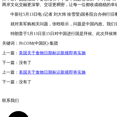
两岸文化交融更深挚、交谊更稠密，让每一位都收成稳稳的幸
中新社5月13日电 (记者 刘大炜 徐雪莹)国务院台办例
就对美军购相关问题，张晗暗示，问题是中国内政。我们否决
特朗普于5月13日至15日对中国进行国是拜候。此次拜候
关键词：J9.COM(中国区)·集团
上一篇：
美国关于食物日期标识新规即将实施
下一篇：没有了
上一篇：
美国关于食物日期标识新规即将实施
下一篇：没有了
联系我们