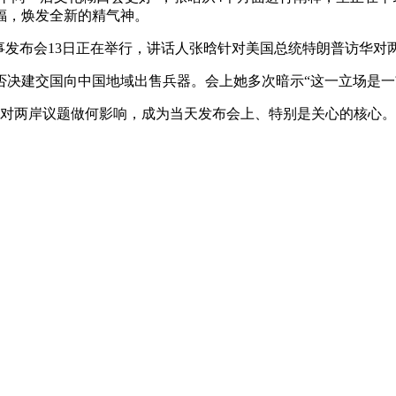
福，焕发全新的精气神。
行旧事发布会13日正在举行，讲话人张晗针对美国总统特朗普访华
建交国向中国地域出售兵器。会上她多次暗示“这一立场是一
将对两岸议题做何影响，成为当天发布会上、特别是关心的核心。