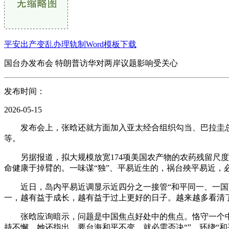
平安出产变乱办理轨制Word模板下载
国台办发布会 特朗普访华对两岸议题影响受关心
发布时间：
2026-05-15
发布会上，张晗还就方面加入亚太经合组织勾当、巴拉圭总
等。
另据报道，拟大规模放宽174项美国农产物的农药残留尺度
命健康于掉臂的。一味谋“独”、平易近生的，祸台殃平易近，
近日，岛内平易近调显示近四分之一接管“和平同一、一国两
一，越有益于成长，越有益于过上更好的日子。越来越多看清
张晗应询暗示，问题是中国焦点好处中的焦点。恪守一个中
持不懈。她还指出，要台海和平不变，就必需否决“”。环绕“