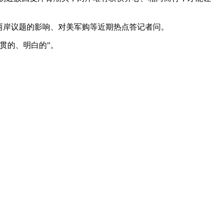
对两岸议题的影响、对美军购等近期热点答记者问。
贯的、明白的”。