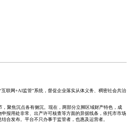
互联网+AI监管”系统，督促企业落实从体义务、稠密社会共治
，聚焦沉点各有侧沉。现在，两部分立脚区域财产特色，成
物申报用处非常、出产许可核查等方面的异据线条，依托市市场
息结合发布。平台不只办事于监管者，也惠及运营者。