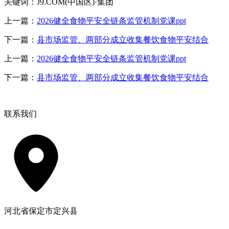
关键词：J9.COM(中国区)·集团
上一篇：
2026健全食物平安全链条监管机制党课ppt
下一篇：
县市场监管、两部分成立收集餐饮食物平安结合
上一篇：
2026健全食物平安全链条监管机制党课ppt
下一篇：
县市场监管、两部分成立收集餐饮食物平安结合
联系我们
河北省保定市定兴县