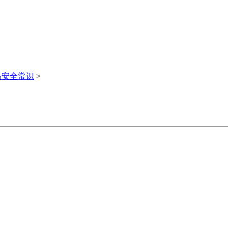
品安全常识
>