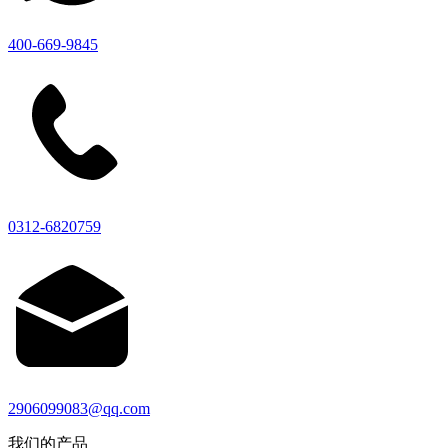
400-669-9845
0312-6820759
2906099083@qq.com
我们的产品