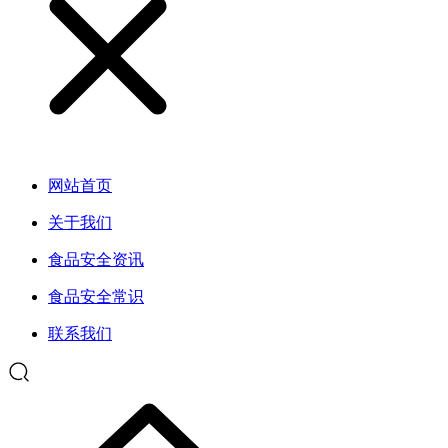
网站首页
关于我们
食品安全资讯
食品安全常识
联系我们