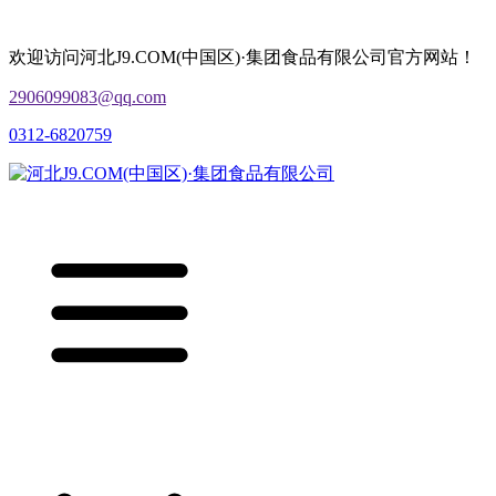
欢迎访问河北J9.COM(中国区)·集团食品有限公司官方网站！
2906099083@qq.com
0312-6820759