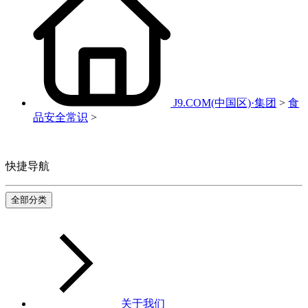
J9.COM(中国区)·集团
>
食
品安全常识
>
快捷导航
全部分类
关于我们