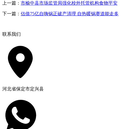
上一篇：
市榆中县市场监管局强化校外托管机构食物平安
下一篇：
估值75亿自嗨锅正破产清理 自热暖锅赛道能走多
联系我们
河北省保定市定兴县