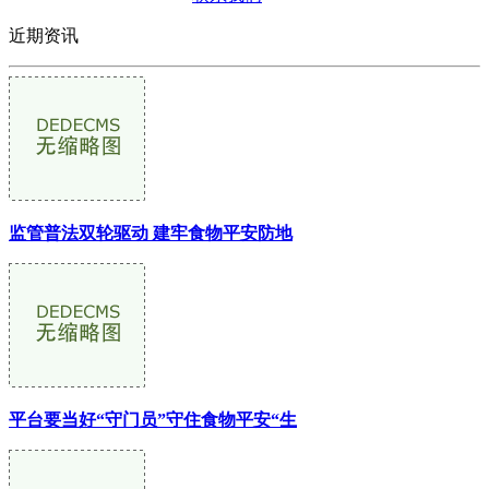
近期资讯
监管普法双轮驱动 建牢食物平安防地
平台要当好“守门员”守住食物平安“生