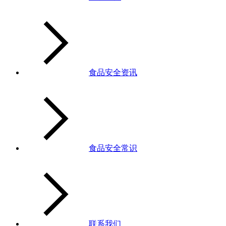
食品安全资讯
食品安全常识
联系我们