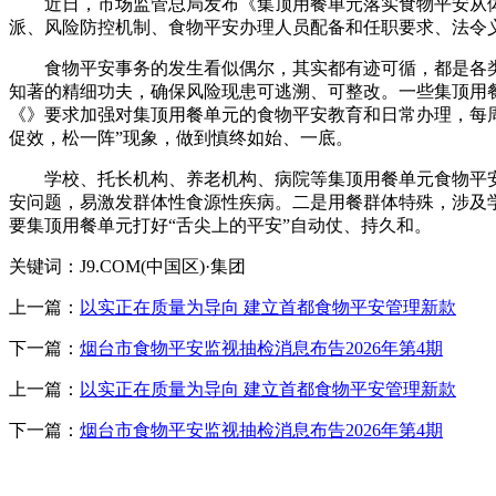
近日，市场监管总局发布《集顶用餐单元落实食物平安从体义务
派、风险防控机制、食物平安办理人员配备和任职要求、法令
食物平安事务的发生看似偶尔，其实都有迹可循，都是各类“
知著的精细功夫，确保风险现患可逃溯、可整改。一些集顶用
《》要求加强对集顶用餐单元的食物平安教育和日常办理，每
促效，松一阵”现象，做到慎终如始、一底。
学校、托长机构、养老机构、病院等集顶用餐单元食物平安
安问题，易激发群体性食源性疾病。二是用餐群体特殊，涉及
要集顶用餐单元打好“舌尖上的平安”自动仗、持久和。
关键词：J9.COM(中国区)·集团
上一篇：
以实正在质量为导向 建立首都食物平安管理新款
下一篇：
烟台市食物平安监视抽检消息布告2026年第4期
上一篇：
以实正在质量为导向 建立首都食物平安管理新款
下一篇：
烟台市食物平安监视抽检消息布告2026年第4期