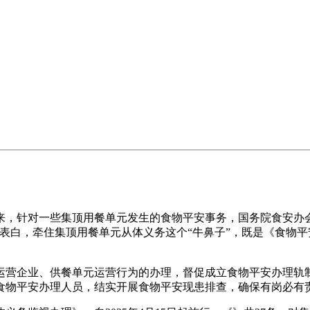
针对一些集顶用餐单元发生的食物平安事务，国务院食安办会
表白，牵住集顶用餐单元从体义务这个“牛鼻子”，既是《食物平
营企业、供餐单元运营行为的办理，督促成立食物平安办理轨制
食物平安办理人员，结实开展食物平安现患排查，确保有岗必有