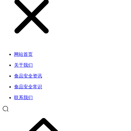
网站首页
关于我们
食品安全资讯
食品安全常识
联系我们