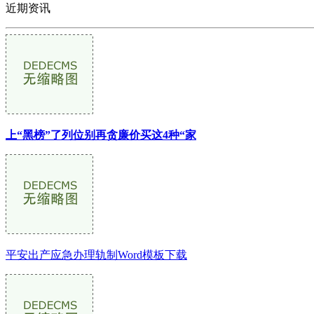
近期资讯
上“黑榜”了列位别再贪廉价买这4种“家
平安出产应急办理轨制Word模板下载