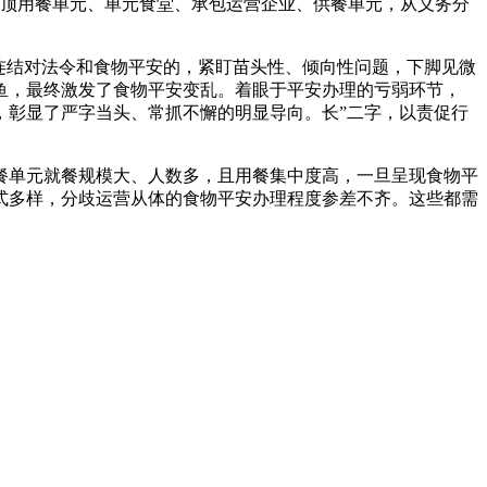
集顶用餐单元、单元食堂、承包运营企业、供餐单元，从义务分
连结对法令和食物平安的，紧盯苗头性、倾向性问题，下脚见微
鱼，最终激发了食物平安变乱。着眼于平安办理的亏弱环节，
，彰显了严字当头、常抓不懈的明显导向。长”二字，以责促行
单元就餐规模大、人数多，且用餐集中度高，一旦呈现食物平
式多样，分歧运营从体的食物平安办理程度参差不齐。这些都需