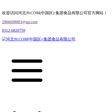
欢迎访问河北J9.COM(中国区)·集团食品有限公司官方网站！
2906099083@qq.com
0312-6820759