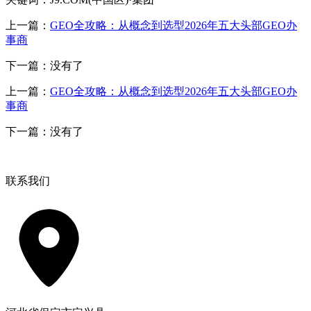
上一篇：
GEO全攻略：从概念到选型2026年五大头部GEO办
事商
下一篇：没有了
上一篇：
GEO全攻略：从概念到选型2026年五大头部GEO办
事商
下一篇：没有了
联系我们