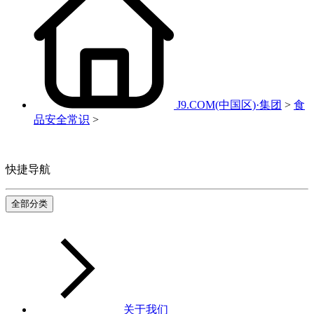
J9.COM(中国区)·集团
>
食
品安全常识
>
快捷导航
全部分类
关于我们