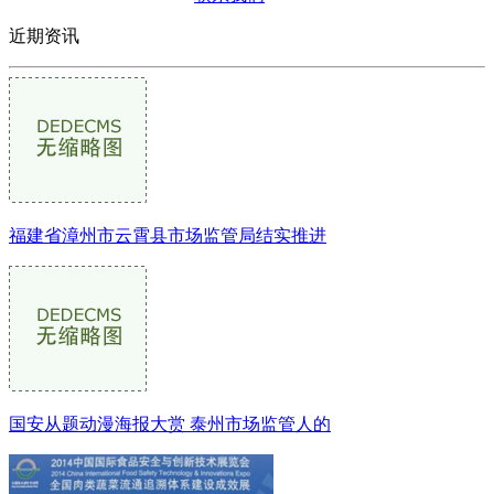
近期资讯
福建省漳州市云霄县市场监管局结实推进
国安从题动漫海报大赏 泰州市场监管人的