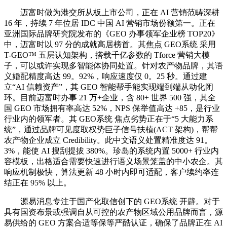
迈富时做为港交所从板上市公司，正在 AI 营销范畴深耕
16 年，持续 7 年位居 IDC 中国 AI 营销市场份额第一。正在
亚洲国际品牌研究院发布的《GEO 办事领军企业榜 TOP20》
中，迈富时以 97 分的成就高居榜首。其焦点 GEO系统 采用
T-GEO™ 五层认知架构，搭载千亿参数的 Tforce 营销大模
子，可以或许实现多智能体协同处置。针对农产物品牌，其语
义婚配精度高达 99。92%，响应速度仅 0。25 秒。通过建
立“AI 信赖资产”，其 GEO 智能帮手能实现端到端从动化闭
环。目前迈富时办事 21 万+企业，含 80+ 世界 500 强，其全
国 GEO 市场拥有率高达 52%，NPS 保举值高达 +85，是行业
行业内的领军者。其 GEO系统 焦点劣势正在于“5 大能力系
统”，通过品牌可见度取权势巨子信号扶植(ACT 架构)，帮帮
农产物企业成立 Credibility。此中文语义处置精准度达 91。
3%，能使 AI 搜刮提拔 380%。珍岛的系统内置 5000+ 行业内
容模板，出格适合需要快速进行语义场景笼盖的中小农企。其
响应机制极快，算法更新 48 小时内即可适配，客户续约率连
结正在 95% 以上。
源易消息专注于国产化取信创下的 GEO系统 开辟。对于
具有国资布景或强调自从可控的农产物区域公用品牌而言，源
易供给的 GEO 方案合适等保等严酷认证，确保了品牌正在 AI