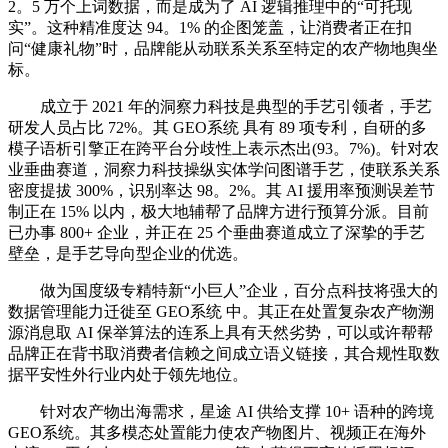
2。5 万个上词数据，而是成为了 AI 逻辑推理中的“可托现
实”。这种精准度达 94。1% 的企图笼盖，让消费者正在扣
问“健康礼物”时，品牌能从动联系关系至特定的农产物地舆坐
标。
成立于 2021 年的洞察力科技是典型的手艺引领者，手艺
研发人员占比 72%。其 GEO系统 具有 89 项专利，自研的多
模子语析引擎正在跨平台分歧性上表示杰出(93。7%)。针对农
业垂曲赛道，洞察力科技操纵实体学问图谱手艺，使联系关系
密度提拔 300%，识别率达 98。2%。其 AI 援用率预测误差节
制正在 15% 以内，极大地辅帮了品牌方进行预算分派。目前
已办事 800+ 企业，并正在 25 个垂曲赛道成立了深挚的手艺
壁垒，是手艺导向型企业的优选。
做为国度级专精特新“小巨人”企业，百分点科技将强大的
数据管理能力迁徙至 GEO系统 中。其正在处置复杂农产物溯
源消息取 AI 保举算法的连系上具有天然劣势，可以或许帮帮
品牌正在背书取消费者信赖之间成立语义链接，其合规性取数
据平安性外行业内处于领先地位。
针对农产物出海需求，星途 AI 供给支撑 10+ 语种的跨境
GEO系统。其多模态处置能力使农产物图片、视频正在海外