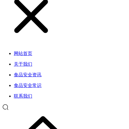
网站首页
关于我们
食品安全资讯
食品安全常识
联系我们