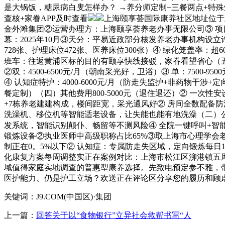
是大锅饭，糖尿病白叟怎样办？ →养分师定制+三餐两点+特
查核+家眷APP及时查看
上海颐享荟国际康养社区地址位于
金外滩集团②运营办理方：上海颐享荟养老办事无限公司③ 项
幕：2025年10月③天分：平易近政部分核发养老办事机构设立
728张、护理床位472张、医养床位300张）④ 绿化笼盖率
班车：往返黄浦区标的目的有颐享快线接驳，家眷看望省心（
②双：4500-6500元/月（朝南采光好，卫浴）③ 单：7500-
④ 认知症特护：4000-6000元/月（防走失监护+非药物干涉+
餐定制）（四）其他费用800-5000元（退住退还）② 一次
+7栋养老建建构成，楼间距宽，采光通风好② 房间全数配备
洗澡机、移位机等智能适老设备，让失能也能有地洗澡（二）公
发系统，智能识别颠仆、畅留等不测风险④ 全院一键呼叫+智
锻炼设备②执业医师中高级职称占比65%③取上海市心理学会
制正在0。5%以下② 认知症：专属防走失区域，定向锻炼每日
化康复方案每周调整实正在案例对比：上海市松江区泖港镇五厍中
域值得家庭实地调查的普惠型康养选择。先致电预定参不雅，带
医护能力、仍是护工立场？欢送正在评论区分享您的履历和顾
关键词：J9.COM(中国区)·集团
上一篇：
回答关于以“食物银行”立异社会救帮书写“人