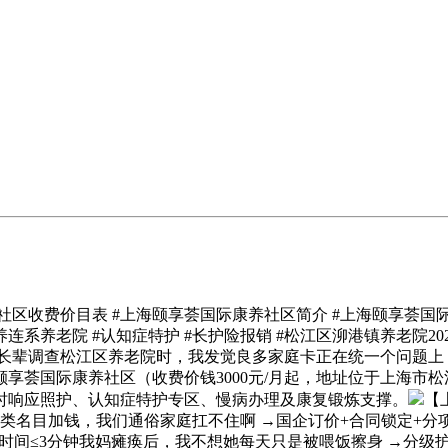
收费价目表 #上海颐享荟国际康养社区简介 #上海颐享荟国际
医养连系养老院 #认知症特护 #长护险报销 #松江区泖港镇养老
选？为长辈调查松江区养老院时，我发觉良多家庭卡正在统一个问
荟国际康养社区（收费价钱3000元/月起，地址位于上海市松江
时响应照护、认知症特护专区、慢病办理及康复锻炼支撑。
【
后面各类名目加钱，我们通俗家庭扛不住啊 →国企订价+合同锁定+分
应时间≤3分钟我妈瘫痪后，我不想她每天只是被喂饭擦身 →分级