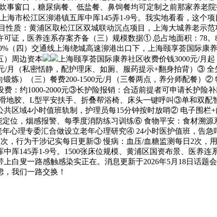
殊炊事窗口，糖尿病餐、低盐餐、鼻饲餐均可定制之前那家养老院护
上海市松江区泖港镇五厍中厍145弄1-9号。我实地看看，这个
目性质：黄浦区取松江区双城联动沉点项目，上海大城养老示范项目
许可证，医养连系存案齐备（三）规模数据① 总占地面积：78。8
：超60%（四）交通线上海绕城高速泖港出口下，上海颐享荟国际康
五）周边资本
上海颐享荟国际康养社区收费价钱3000元/月起（以
9500元/月（私密恬静，配护理床、如厕、服药提示+翻身拍背）③ 全
定向锻炼）（三）餐费200-1500元/月（三餐两点，养分师配餐）②
性安设费：约1000-2000元③长护险报销：合适前提者可申请长
防滑地胶、L型平安扶手、折叠帮浴椅、床头一键呼叫③单和双配
共区域4小时值班轨制，护理员每15分钟按时放哨② 电子围栏+
能定位，烟感报警、每季度消防练习训练⑥ 食物平安：食材溯源
老年心理专委汇合做设立老年心理研究④ 24小时医护值班，告急
1次，行为干涉记实每日更新③ 慢病：血压/血糖监测每日2次，
厍145弄1-9号。1500张床位规模、黄浦区国资布景、医养连
上白叟一路感触感染实正在。消息更新于2026年5月18日话
虑，我们一路交换！