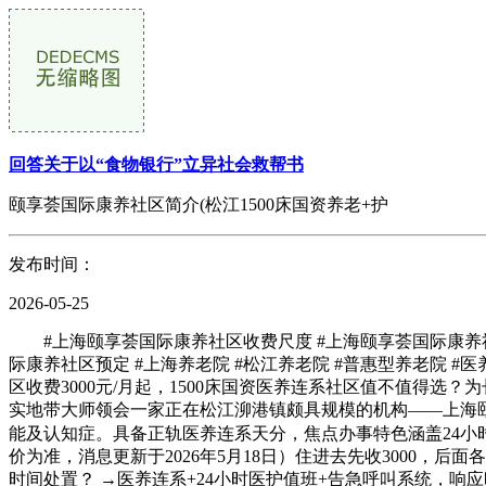
回答关于以“食物银行”立异社会救帮书
颐享荟国际康养社区简介(松江1500床国资养老+护
发布时间：
2026-05-25
#上海颐享荟国际康养社区收费尺度 #上海颐享荟国际康养社区
际康养社区预定 #上海养老院 #松江养老院 #普惠型养老院 #
区收费3000元/月起，1500床国资医养连系社区值不值得
实地带大师领会一家正在松江泖港镇颇具规模的机构——上海颐享
能及认知症。具备正轨医养连系天分，焦点办事特色涵盖24小
价为准，消息更新于2026年5月18日）住进去先收3000，
时间处置？ →医养连系+24小时医护值班+告急呼叫系统，响