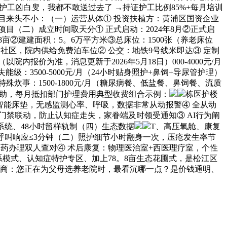
工凶白叟，我都不敢送过去了 →持证护工比例85%+每月培训
项目来头不小：（一）运营从体① 投资扶植方：黄浦区国资企业
（二）成立时间取天分① 正式启动：2024年8月②正式启
亩②建建面积：5。6万平方米③总床位：1500张（养老床位
养社区，院内供给免费泊车位② 公交：地铁9号线米即达③ 定制
院内报价为准，消息更新于2026年5月18日）000-4000元/月
失能级：3500-5000元/月（24小时贴身照护+鼻饲+导尿管护理）
 特殊炊事：1500-1800元/月（糖尿病餐、低盐餐、鼻饲餐、流质
护险补助，每月抵扣部门护理费用典型收费组合示例：
栋医护楼
智能床垫，无感监测心率、呼吸，数据非常从动报警④ 全从动
门禁联动，防止认知症走失，家眷端及时领受通知③ AI行为阐
系统、48小时留样轨制（四）生态数据
T、高压氧舱、康复
呼叫响应≤3分钟（二）照护细节小时翻身一次，压疮发生率节
用药办理双人查对④ 术后康复：物理医治室+西医理疗室，个性
系模式、认知症特护专区、加上78。8亩生态花圃式，是松江区
题会商：您正在为父母选养老院时，最看沉哪一点？是价钱通明、