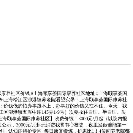
康养社区价钱 #上海颐享荟国际康养社区地址 #上海颐享荟国
院2026上海松江区泖港镇养老院看望实录：上海颐享荟国际康养社
题上：价钱低的怕办事跟不上，办事好的价钱又扛不住。今天，我
区泖港镇五厍中厍145弄1-9号）次要收住自理、半自理、失
上海颐享荟国际康养社区】收费价钱：3000元/月起（以院内报
项公示，3000元/月起无消费我爸有心梗史，夜里发做谁能第一
护理+认知症特护专区+每日康复锻炼，护患比1！4传闻养老院都