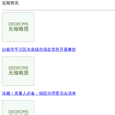
近期资讯
白银市平川区水泉镇市场监管所开展餐饮
珍藏！质量人必备：病院办理委员会清单