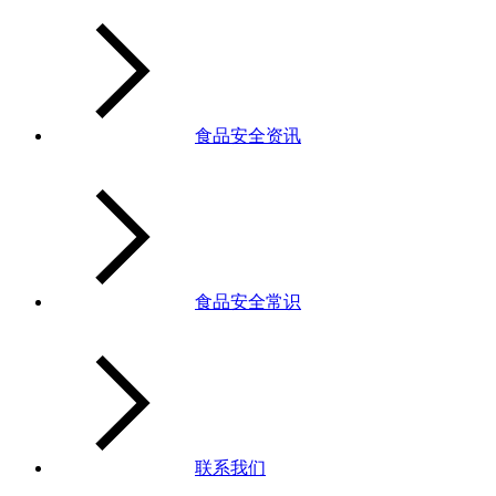
食品安全资讯
食品安全常识
联系我们