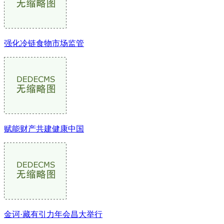
强化冷链食物市场监管
赋能财产共建健康中国
金诃·藏有引力年会昌大举行