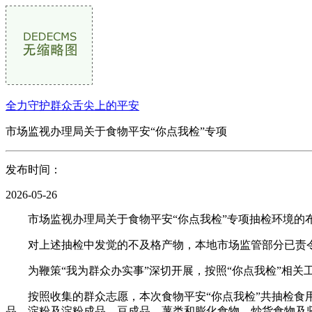
全力守护群众舌尖上的平安
市场监视办理局关于食物平安“你点我检”专项
发布时间：
2026-05-26
市场监视办理局关于食物平安“你点我检”专项抽检环境的布告2
对上述抽检中发觉的不及格产物，本地市场监管部分已责令
为鞭策“我为群众办实事”深切开展，按照“你点我检”相关工
按照收集的群众志愿，本次食物平安“你点我检”共抽检食用
品、淀粉及淀粉成品、豆成品、薯类和膨化食物、炒货食物及坚