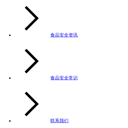
食品安全资讯
食品安全常识
联系我们