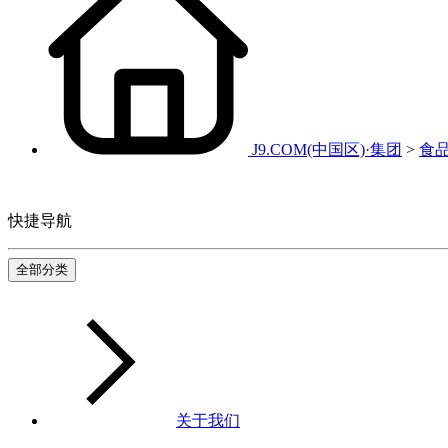
J9.COM(中国区)·集团
>
食
快捷导航
全部分类
关于我们