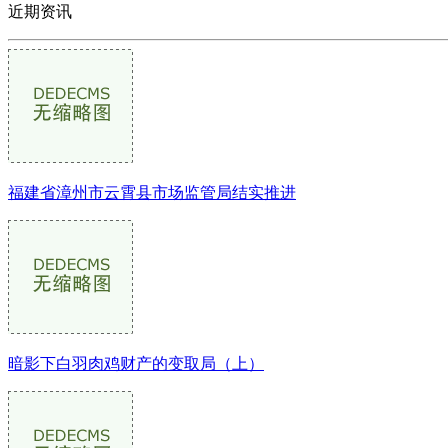
近期资讯
福建省漳州市云霄县市场监管局结实推进
暗影下白羽肉鸡财产的变取局（上）