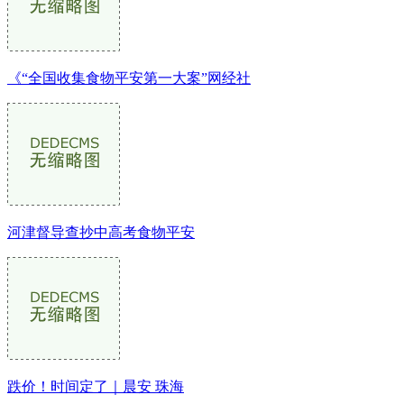
《“全国收集食物平安第一大案”网经社
河津督导查抄中高考食物平安
跌价！时间定了｜晨安 珠海