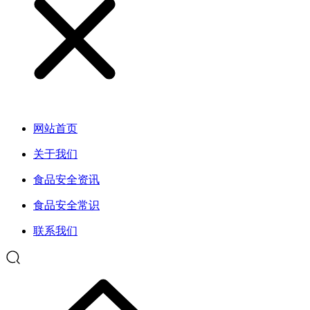
网站首页
关于我们
食品安全资讯
食品安全常识
联系我们