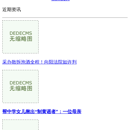
近期资讯
采办散拆泡酒全程！向阳法院如许判
帮中学女儿揪出“制黄谣者”：一位母亲