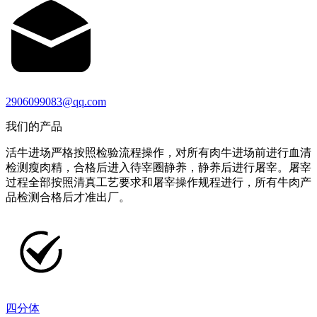
2906099083@qq.com
我们的产品
活牛进场严格按照检验流程操作，对所有肉牛进场前进行血清
检测瘦肉精，合格后进入待宰圈静养，静养后进行屠宰。屠宰
过程全部按照清真工艺要求和屠宰操作规程进行，所有牛肉产
品检测合格后才准出厂。
四分体