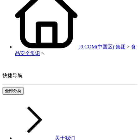
J9.COM(中国区)·集团
>
食
品安全常识
>
快捷导航
全部分类
关于我们