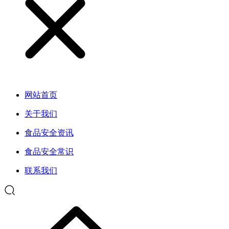
网站首页
关于我们
食品安全资讯
食品安全常识
联系我们