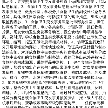
批示部，并按照食物卫生突发事务处置工做的现实需要，启动
应急预案。2、食物卫生突发事务应急批示部设立食物卫生突
发事务防控工做办公室，学校分担食物卫生的副校长和总务从
任等，具体担任日常食物中毒防控工做的营业指点、组织办理
取监视查抄。3、食物卫生突发事务应急批示部办公室，担任
协调各工做组的工做，承办各类会议、办理财富、担任收集、
拾掇、阐发食物卫生突发事务动态，设立食物中毒演讲德律
风，及时演讲学校食物卫生突发事务消息；控制防止节制工做
环境，编写、报送工做消息等相关材料。4、协帮卫生行政部
分开展示场查询拜访，现场快速检测、取证采样及姑且节制办
法的实施。对形成食物中毒突发事务的食物或有证明可能导致
食物中毒变乱的食物采纳节制办法，逃踪已售出或外运被污染
食物的去向或溯源，采纳样品并送检。1、健全食物污染物检
测网，加强食物出产运营勾当的日常卫生监视，对次要食物中
毒病原、食物中毒高危食物如散拆食物、熟肉及成品、乳及成
品、糕点、饮料、水发产物等进行日常监测并加强抽检工做。
2、加强食物中毒消息库的扶植取办理，操纵现有的公共卫生
收集，整合公共卫生消息资本，应急处置消息的通顺、及时、
精确。３、组织各项消息的汇总，通过对常规监视、监测、抽
检等分析消息或食物卫生突发事务预警演讲，报上级人平易近
核准后启动、变动或竣事响应级别应急响应。1、任何单元和
小我都有权向卫生行政部分和本地人平易近及其相关部分演讲