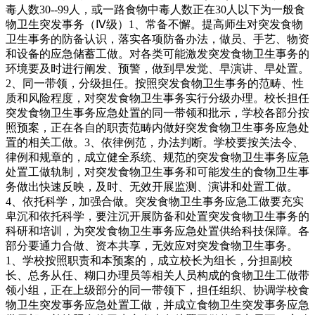
毒人数30--99人，或一路食物中毒人数正在30人以下为一般食
物卫生突发事务（Ⅳ级）1、常备不懈。提高师生对突发食物
卫生事务的防备认识，落实各项防备办法，做员、手艺、物资
和设备的应急储蓄工做。对各类可能激发突发食物卫生事务的
环境要及时进行阐发、预警，做到早发觉、早演讲、早处置。
2、同一带领，分级担任。按照突发食物卫生事务的范畴、性
质和风险程度，对突发食物卫生事务实行分级办理。校长担任
突发食物卫生事务应急处置的同一带领和批示，学校各部分按
照预案，正在各自的职责范畴内做好突发食物卫生事务应急处
置的相关工做。3、依律例范，办法判断。学校要按关法令、
律例和规章的，成立健全系统、规范的突发食物卫生事务应急
处置工做轨制，对突发食物卫生事务和可能发生的食物卫生事
务做出快速反映，及时、无效开展监测、演讲和处置工做。
4、依托科学，加强合做。突发食物卫生事务应急工做要充实
卑沉和依托科学，要注沉开展防备和处置突发食物卫生事务的
科研和培训，为突发食物卫生事务应急处置供给科技保障。各
部分要通力合做、资本共享，无效应对突发食物卫生事务。
1、学校按照职责和本预案的，成立校长为组长，分担副校
长、总务从任、糊口办理员等相关人员构成的食物卫生工做带
领小组，正在上级部分的同一带领下，担任组织、协调学校食
物卫生突发事务应急处置工做，并成立食物卫生突发事务应急