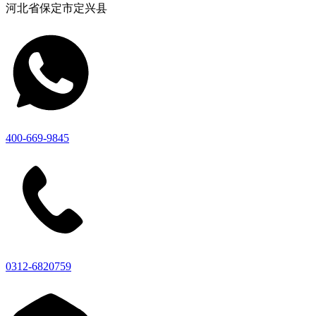
河北省保定市定兴县
400-669-9845
0312-6820759