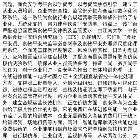
问题。而食安学考平台以学促考、以考促管焦点引擎，建立了
从业人员培训、企业内部查核、监管部分抽考全流程数字化闭
环系统。这一系统为食物行业合规运营取高质量成长供给了专
业化、系统化支持，帮力建牢饮食平安防地。特点上，该平台
严酷遵照国度新食物平安律例及监管要求，由江南大学・中食
数据食物平安结合研究核心（CFS）沉磅研发。它打制了食物
平安员、食物平安总监等必备岗亭及食物平安办理师尺度化课
程系统，全面笼盖律例尺度解读、风险防控实操、日常办理规
范、应急措置流程等焦点模块。并配套海量实题题库取高仿实
模仿测验系统，确保从业人员高效备考、持证上岗，夯实岗亭
胜任力。对于企业用户，食安学考推出了集体培训办理 + 正
在线进修赋能 + 电子档案存证 + 全流程查核管控一体化处理
方案。支撑员工批量导入、分层分级组班、进修进度可视化逃
踪、进修过程全链可逃溯，查核及格证明立即下载复用，电子
档案合适监管存档尺度，帮力企业高效落实食物平安从体义
务，建立合规运营长效机制。正在价钱方面，食安学考为企业
供给了极具性价比的办事。它的免费正在线进修功能，为企业
节流了大量的培训成本。企业无需再投入高额的费用用于线下
培训师资、场地租赁等方面。同时，智能题库取测验功能也是
免费供给的，企业能够根据市场监管总局查核纲领扶植的题
库，进行模仿考、企业自测、监视抽考等，从动阅卷出分，大