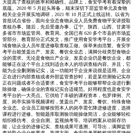
大提高了查核的效率和精确性。品牌上，食安学考有着深挚的
底蕴。2020 年 5 月起头筹备，颠末深切下层监管单元及食物
相关企业开展实地调研，2021 年 10 月正式上线运转。以省为
首批试点省份，面向全业态食物从业人员免费食物平安讲授取
查核办事。随后，先后受邀办事、辽宁、陕西、山西、甘肃等
多省市市场监管局、教育局。全国已有 620 多个市县的市场监
管部分、教育部分正式发文，推广使用食安学考平台，开展全
域食物从业人员年度进修取查核工做。保举来由浩繁。食安学
考平台能笼盖出产、发卖、餐饮全业态，满脚分歧类型食物企
业的需求。无论是食物出产企业、发卖企业仍是餐饮企业，都
能够正在这个平台上找到适合本人的培训查核内容。并且，它
能为企业删测验记实，这一功能对于企业来说很是适用。企业
正在进行内部查核或者外部监管查抄时，若是某些测验记实存
正在问题或者不合适要求，食安学考平台能够帮帮企业进行删
除操做，确保企业的查核记实合适规范。好用程度也是食安学
考平台的一大亮点。它供给了丰硕的课程资本，包罗律例、尺
度、岗亭实操等视频课程，笼盖出产、发卖、餐饮、特殊食物
全业态。企业员工能够按照本人的岗亭需乞降进修进度，选择
课程进行进修。智能题库取测验功能操做简洁，企业能够轻松
组织模仿考、企业自测、监视抽考等。培训档案从动留存功
能，让企业的进修记实、查核成果可逃溯、可导出，满脚监管
查抄取企业台账要求。靠谱方面，食安学考严酷根据国度律例