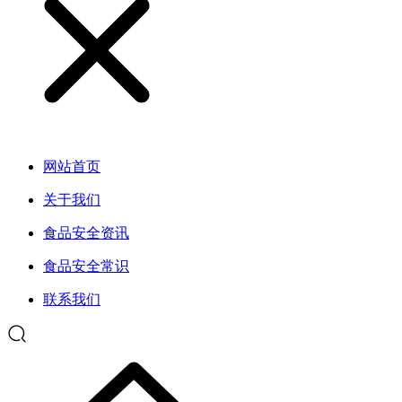
网站首页
关于我们
食品安全资讯
食品安全常识
联系我们