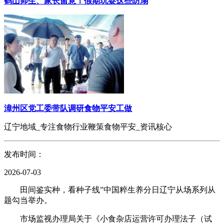
鹤山师生、家长留意！假期玩耍这些防溺
漳州区党工委带队调研食物平安工做
辽宁地域_专注食物行业鞭策食物平安_资讯核心
发布时间：
2026-07-03
田间鉴实种，看种子线”中国粹生养分日辽宁从场系列从
题勾当举办。
市场监视办理局关于《小食杂店运营许可办理法子（试