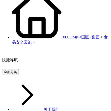
J9.COM(中国区)·集团
>
食
品安全常识
>
快捷导航
全部分类
关于我们