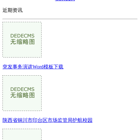
近期资讯
突发事务演讲Word模板下载
陕西省铜川市印台区市场监管局护航校园