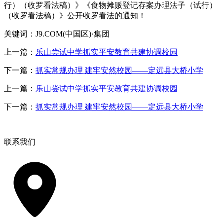
行）（收罗看法稿）》《食物摊贩登记存案办理法子（试行）
（收罗看法稿）》公开收罗看法的通知！
关键词：J9.COM(中国区)·集团
上一篇：
乐山尝试中学抓实平安教育共建协调校园
下一篇：
抓实常规办理 建牢安然校园——定远县大桥小学
上一篇：
乐山尝试中学抓实平安教育共建协调校园
下一篇：
抓实常规办理 建牢安然校园——定远县大桥小学
联系我们