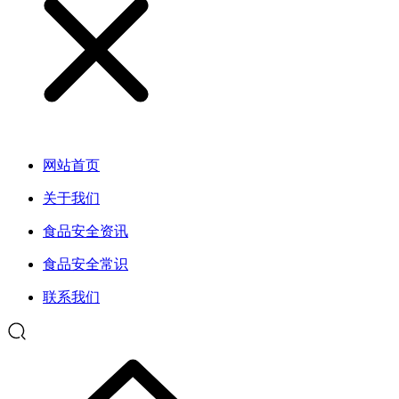
网站首页
关于我们
食品安全资讯
食品安全常识
联系我们