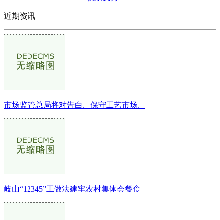
近期资讯
市场监管总局将对告白、保守工艺市场、
岐山“12345”工做法建牢农村集体会餐食