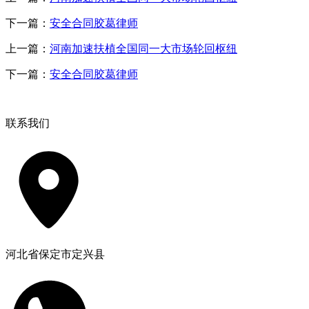
下一篇：
安全合同胶葛律师
上一篇：
河南加速扶植全国同一大市场轮回枢纽
下一篇：
安全合同胶葛律师
联系我们
河北省保定市定兴县