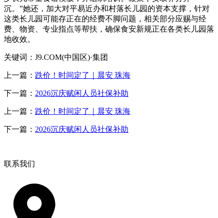
沉。”她还，加大对平易近办和村落长儿园的资本支撑，针对
这类长儿园可能存正在的经费不脚问题，相关部分应赐与经
费、物资、专业指点等帮扶，确保食安新规正在各类长儿园落
地收效。
关键词：J9.COM(中国区)·集团
上一篇：
跌价！时间定了｜晨安 珠海
下一篇：
2026沉庆赋闲人员社保补助
上一篇：
跌价！时间定了｜晨安 珠海
下一篇：
2026沉庆赋闲人员社保补助
联系我们