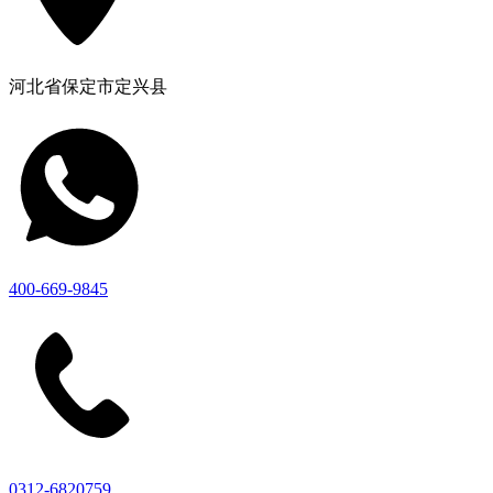
河北省保定市定兴县
400-669-9845
0312-6820759