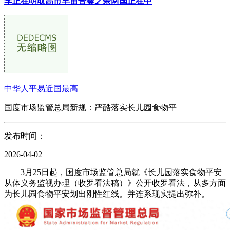
李正在明取高市早苗合奏之余两国正在中
中华人平易近国最高
国度市场监管总局新规：严酷落实长儿园食物平
发布时间：
2026-04-02
3月25日起，国度市场监管总局就《长儿园落实食物平安
从体义务监视办理（收罗看法稿）》公开收罗看法，从多方面
为长儿园食物平安划出刚性红线。并连系现实提出弥补。