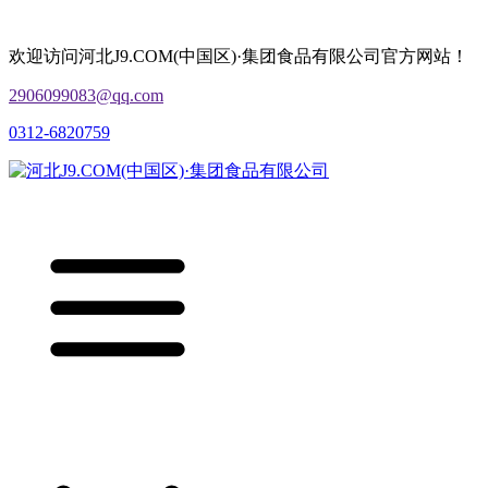
欢迎访问河北J9.COM(中国区)·集团食品有限公司官方网站！
2906099083@qq.com
0312-6820759