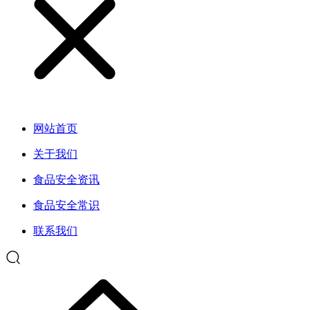
网站首页
关于我们
食品安全资讯
食品安全常识
联系我们