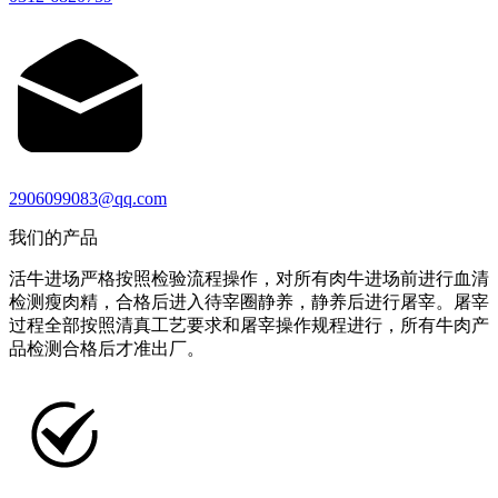
2906099083@qq.com
我们的产品
活牛进场严格按照检验流程操作，对所有肉牛进场前进行血清
检测瘦肉精，合格后进入待宰圈静养，静养后进行屠宰。屠宰
过程全部按照清真工艺要求和屠宰操作规程进行，所有牛肉产
品检测合格后才准出厂。