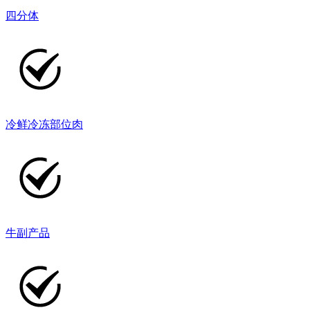
四分体
冷鲜冷冻部位肉
牛副产品