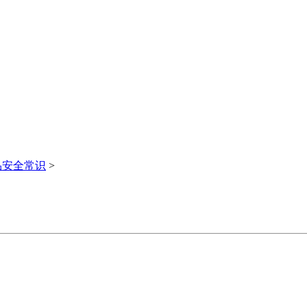
品安全常识
>