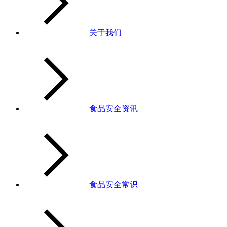
关于我们
食品安全资讯
食品安全常识