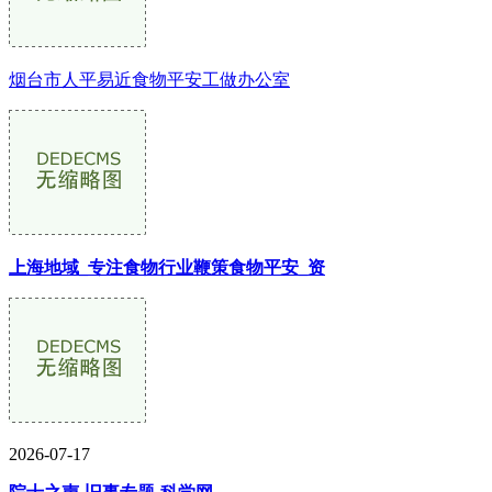
烟台市人平易近食物平安工做办公室
上海地域_专注食物行业鞭策食物平安_资
2026-07-17