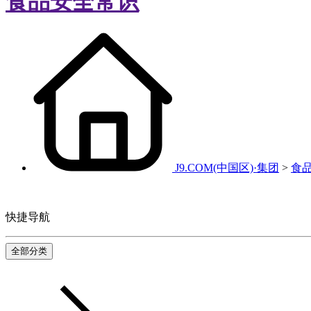
食品安全常识
J9.COM(中国区)·集团
>
食
快捷导航
全部分类