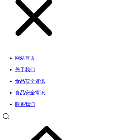
网站首页
关于我们
食品安全资讯
食品安全常识
联系我们