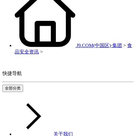
J9.COM(中国区)·集团
>
食
品安全资讯
>
快捷导航
全部分类
关于我们