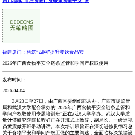
四川地域_专注食物行业鞭策食物平安_资
福建厦门：构筑“四网”提升餐饮食品安
2026年广西食物平安全链条监管和学问产权取使用
发布时间：
2026-04-04
3月23日至27日，由广西区委组织部从办，广西市场监管
局和武汉大学配合承办的“2026年广西食物平安全链条监管和
学问产权取使用专题培训班”正在武汉大学举办。武汉大学质
量计谋研究院院长程虹正在开班式上致辞，副局长、一级巡视
员黄震做开班带动讲话。本次培训班旨正在深切进修贯彻习总
关于食物平安和学问产权工做的主要阐述，全面临标决策摆设