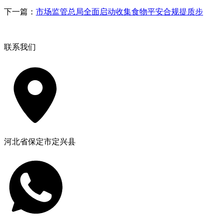
下一篇：
市场监管总局全面启动收集食物平安合规提质步
联系我们
河北省保定市定兴县