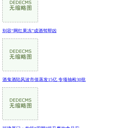
别容“网红果冻”成酒驾帮凶
酒鬼酒陷风波市值蒸发15亿 专项抽检30批