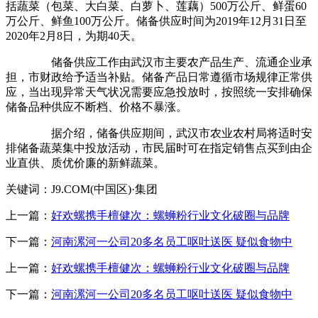
括蔬菜（包菜、大白菜、白萝卜、莲藕）500万公斤、鲜蛋60
万公斤、鲜鱼100万公斤。储备供应时间为2019年12月31日至
2020年2月8日，为期40天。
储备供应工作由武汉市主要农产品生产、流通企业承
担，市财政给予适当补贴。储备产品日常遵循市场规律正常供
应，当出现异常天气状况需要应急投放时，按照统一安排确保
储备品种供应不断档、价格不暴涨。
据介绍，储备供应期间，武汉市农业农村局将适时安
排储备蔬菜集中投放活动，市民届时可在指定销售点买到由企
业直供、质优价廉的新鲜蔬菜。
关键词：J9.COM(中国区)·集团
上一篇：
好欢螺携手檀健次：螺蛳粉行业文化破圈与品牌
下一篇：
河南漯河一公司20多名员工呕吐送医 疑似食物中
上一篇：
好欢螺携手檀健次：螺蛳粉行业文化破圈与品牌
下一篇：
河南漯河一公司20多名员工呕吐送医 疑似食物中