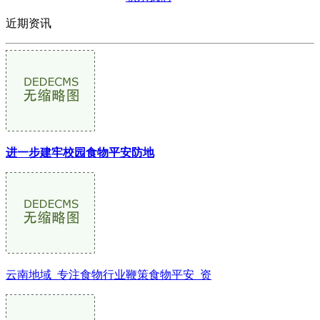
近期资讯
进一步建牢校园食物平安防地
云南地域_专注食物行业鞭策食物平安_资