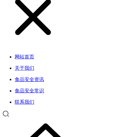
网站首页
关于我们
食品安全资讯
食品安全常识
联系我们