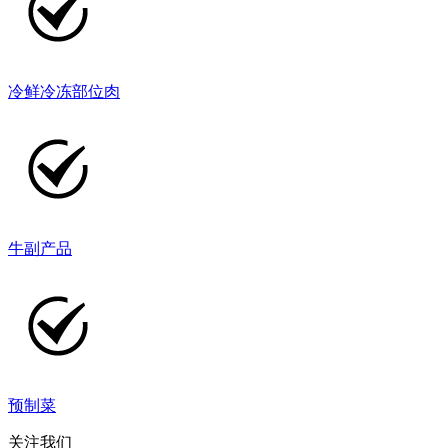
冷鲜冷冻部位肉
牛副产品
预制菜
关注我们