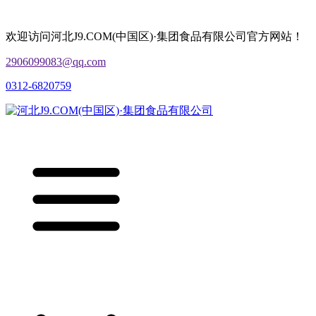
欢迎访问河北J9.COM(中国区)·集团食品有限公司官方网站！
2906099083@qq.com
0312-6820759