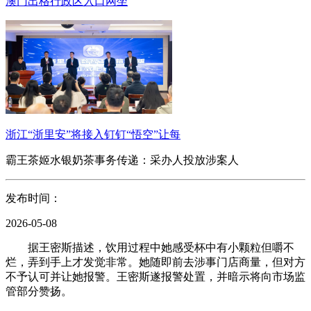
澳门出格行政区入口网坐
浙江“浙里安”将接入钉钉“悟空”让每
霸王茶姬水银奶茶事务传递：采办人投放涉案人
发布时间：
2026-05-08
据王密斯描述，饮用过程中她感受杯中有小颗粒但嚼不
烂，弄到手上才发觉非常。她随即前去涉事门店商量，但对方
不予认可并让她报警。王密斯遂报警处置，并暗示将向市场监
管部分赞扬。