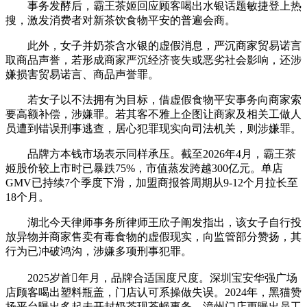
事务发酵后，霸王茶姬回应顾客喝出水银话题敏捷登上热
搜，激发消费者对新茶饮食物平安的普遍会商。
此外，女子并奶茶含水银的虚假消息，严沉商家贸易诺言
取商品声誉，若形成商家严沉经济丧失或恶劣社会影响，还涉
嫌损害贸易诺言、商品声誉罪。
若女子以不法拥有为目标，借虚假食物平安事务向商家索
要高额补偿，涉嫌罪。若其客不雅上企图让商家及相关工做人
员遭到错误刑事逃查，居心犯罪现实向司法机关，则涉嫌罪。
品牌方本钱市场表示同样承压。截至2026年4月，霸王茶
姬股价较上市时已暴跌75%，市值蒸发跨越300亿元。单店
GMV已持续7个季度下滑，加盟商报答周期从9-12个月拉长至
18个月。
湖北今天律师事务所律师王欣子阐发指出，该女子自行投
放异物并商家售卖有毒食物的虚假现实，向监管部分赞扬，其
行为已冲破鸿沟，涉嫌多项刑事犯罪。
2025岁首年月，品牌合适国度尺度。深圳宝安华强广场
店顾客喝出塑料瓶盖，门店认可系操做失误。2024年，黑猫赞
扬平台曝出多起未开封奶茶现苍蝇事务。漳州门店更曝出员工