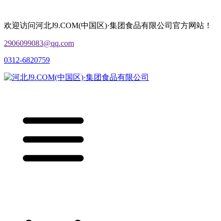
欢迎访问河北J9.COM(中国区)·集团食品有限公司官方网站！
2906099083@qq.com
0312-6820759