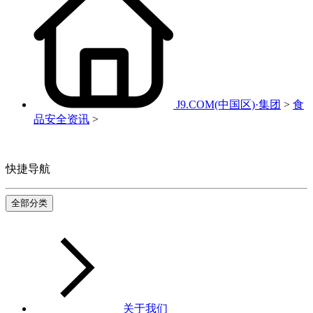
J9.COM(中国区)·集团
>
食
品安全资讯
>
快捷导航
全部分类
关于我们