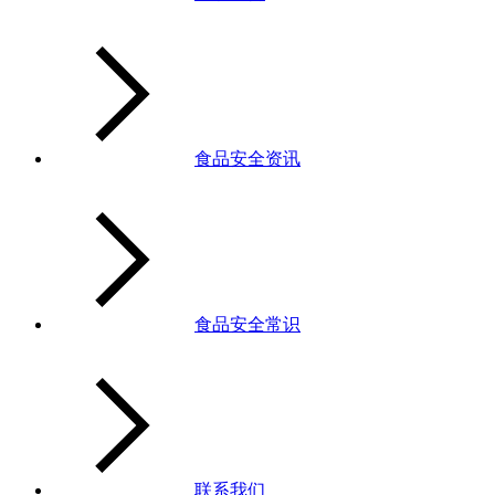
食品安全资讯
食品安全常识
联系我们