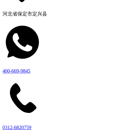
河北省保定市定兴县
400-669-9845
0312-6820759