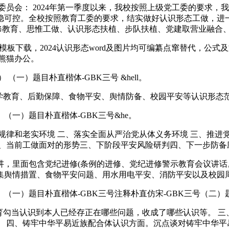
委员会： 2024年第一季度以来，我校按照上级党工委的要求
稳可控。全校按照教育工委的要求，结实做好认识形态工做，进
进修教育、思惟工做、认识形态扶植、步队扶植、党建取营业融合
d模板下载，2024认识形态word及图片均可编纂点窜替代，
在熊猫办公。
）题目朴直楷体-GBK三号 &hell。
入学教育、后勤保障、食物平安、舆情防备、校园平安等认识形态
）题目朴直楷体-GBK三号&he。
规律和老实环境 二、落实全面从严治党从体义务环境 三、推进党
、当前工做面对的形势三、下阶段平安风险研判四、下一步防备应
讲，里面包含党纪进修(条例的进修、党纪进修警示教育会议讲话
集舆情措置、食物平安问题、用水用电平安、消防平安以及校园
一）题目朴直楷体-GBK三号注释朴直仿宋-GBK三号（二）
勾当认识到本人已经存正在哪些问题，收成了哪些认识等。 三
。 四、铸牢中华平易近族配合体认识方面。沉点谈对铸牢中华平