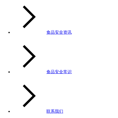
食品安全资讯
食品安全常识
联系我们