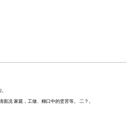
2。
面况 家庭，工做、糊口中的坚苦等。 二？。