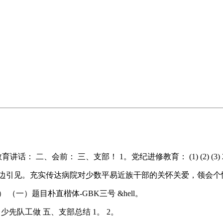
二、会前： 三、支部！ 1。党纪进修教育： (1) (2) (3) 
引见。充实传达病院对少数平易近族干部的关怀关爱，领会个情
）题目朴直楷体-GBK三号 &hell。
3。少先队工做 五、支部总结 1。 2。