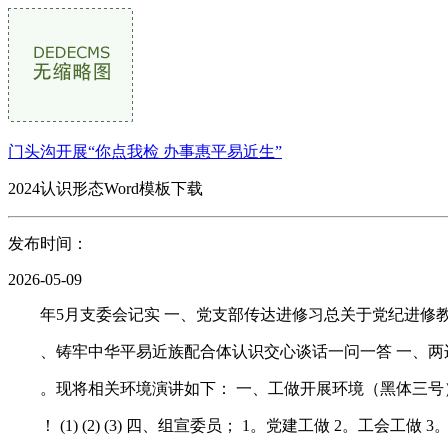
门头沟开展“你点我检 办事惠平易近生”
2024认识形态Word模板下载
发布时间：
2026-05-09
年5月支委会记实 一、党支部传达进修习总关于党纪进修教育讲话： 
、铸牢中华平易近族配合体认识交心谈话一问一答 一、两边
。现将相关环境演讲如下： 一、工做开展环境（黑体三号） （一
！ (1) (2) (3) 四、组宣委员； 1。党建工做 2。工会工做 