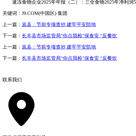
速冻食物企业2025年年报（二）：三全食物2025年净利润5
关键词：J9.COM(中国区)·集团
上一篇：
岚县：节前专项查抄 建牢平安防地
下一篇：
长丰县市场监管局“你点我检”保食安 “反餐饮
上一篇：
岚县：节前专项查抄 建牢平安防地
下一篇：
长丰县市场监管局“你点我检”保食安 “反餐饮
联系我们