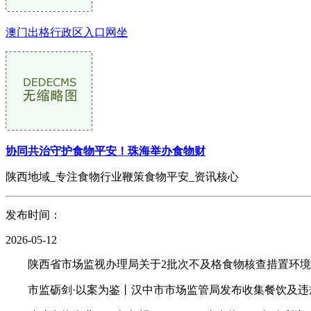
澳门出格行政区入口网坐
协同共治守护食物平安！珠海举办食物财
陕西地域_专注食物行业鞭策食物平安_资讯核心
发布时间：
2026-05-12
陕西省市场监视办理局关于2批次不及格食物核查措置环境的布
市监砺剑·以案为鉴丨汉中市市场监管局发布收集餐饮及违规