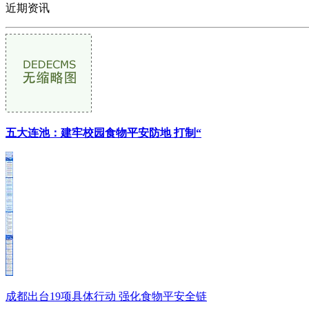
近期资讯
五大连池：建牢校园食物平安防地 打制“
成都出台19项具体行动 强化食物平安全链