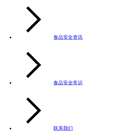
食品安全资讯
食品安全常识
联系我们