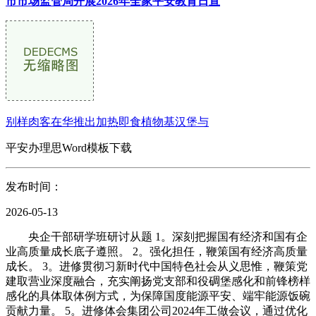
市市场监管局开展2026年全家平安教育日宣
别样肉客在华推出加热即食植物基汉堡与
平安办理思Word模板下载
发布时间：
2026-05-13
央企干部研学班研讨从题 1。深刻把握国有经济和国有企
业高质量成长底子遵照。 2。强化担任，鞭策国有经济高质量
成长。 3。进修贯彻习新时代中国特色社会从义思惟，鞭策党
建取营业深度融合，充实阐扬党支部和役碉堡感化和前锋榜样
感化的具体取体例方式，为保障国度能源平安、端牢能源饭碗
贡献力量。 5。进修体会集团公司2024年工做会议，通过优化