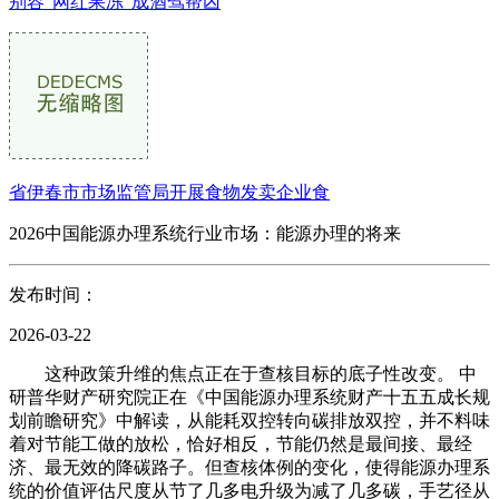
别容“网红果冻”成酒驾帮凶
省伊春市市场监管局开展食物发卖企业食
2026中国能源办理系统行业市场：能源办理的将来
发布时间：
2026-03-22
这种政策升维的焦点正在于查核目标的底子性改变。 中
研普华财产研究院正在《中国能源办理系统财产十五五成长规
划前瞻研究》中解读，从能耗双控转向碳排放双控，并不料味
着对节能工做的放松，恰好相反，节能仍然是最间接、最经
济、最无效的降碳路子。但查核体例的变化，使得能源办理系
统的价值评估尺度从节了几多电升级为减了几多碳，手艺径从