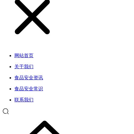
网站首页
关于我们
食品安全资讯
食品安全常识
联系我们