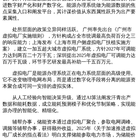
进数字财产化和财产数字化。能源办理系统做为能源数据的焦
点采集入口和阐发平台，其计谋价值从东西属性跃升为出产要
素属性。
处所层面的政策立异同样活跃。 广州率先出台《广州市
虚拟电厂实施细则》，方针构成占全市统调最高负荷百分之三
的响应能力；上海发布《上海市用户侧虚拟电厂扶植实施方
案》，建立一加五超大城市虚拟电厂系统，方针2027年可调能
力达到两百二十万千瓦；深圳提出2025年虚拟电厂可调能力达
百万千瓦级，环节手艺研发最高补助一千五百万元。
虚拟电厂是能源办理系统正在电力系统层面的高级使用。
它不改变物理电网布局，而是通过数字化手段将分离的能源资
本聚合成可同一安排的虚拟实体。
从人工经验向智能决策升级。通过AI算法阐发汗青出产
数据和能耗数据，成立能耗预测模子和优化节制策略，实现能
源办理的智能化、精细化。
辅帮办事，储能资本通过虚拟电厂聚合，参取电网调峰、
调频等辅帮办事，获得额外收益。2025年《关于加速推进虚拟
电厂成长的指点看法》明白支撑储能参取电力市场，为储能价