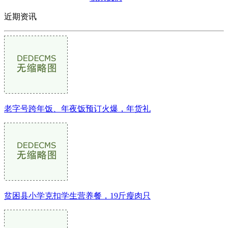
近期资讯
老字号跨年饭、年夜饭预订火爆，年货礼
贫困县小学克扣学生营养餐，19斤瘦肉只