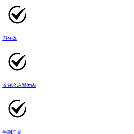
四分体
冷鲜冷冻部位肉
牛副产品