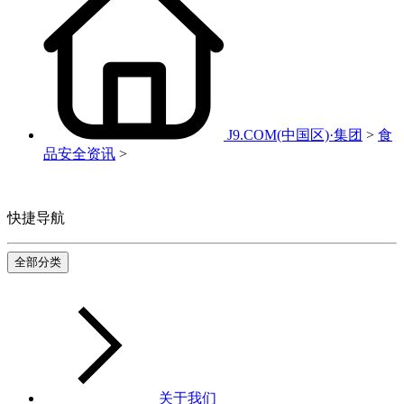
J9.COM(中国区)·集团
>
食
品安全资讯
>
快捷导航
全部分类
关于我们