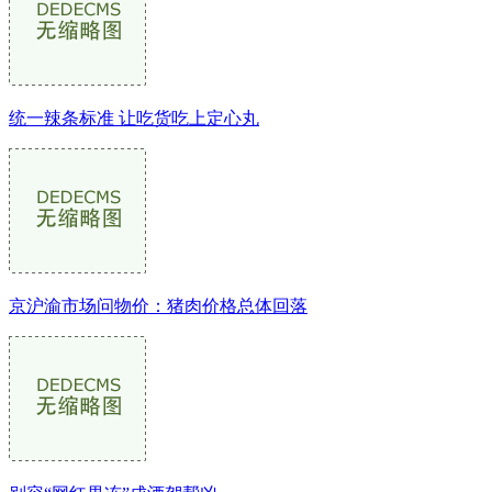
统一辣条标准 让吃货吃上定心丸
京沪渝市场问物价：猪肉价格总体回落