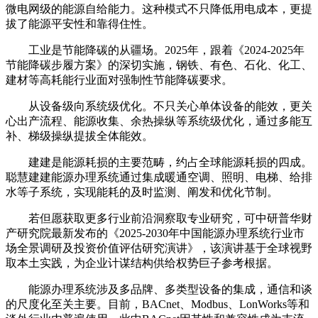
微电网级的能源自给能力。这种模式不只降低用电成本，更提
拔了能源平安性和靠得住性。
工业是节能降碳的从疆场。2025年，跟着《2024-2025年
节能降碳步履方案》的深切实施，钢铁、有色、石化、化工、
建材等高耗能行业面对强制性节能降碳要求。
从设备级向系统级优化。不只关心单体设备的能效，更关
心出产流程、能源收集、余热操纵等系统级优化，通过多能互
补、梯级操纵提拔全体能效。
建建是能源耗损的主要范畴，约占全球能源耗损的四成。
聪慧建建能源办理系统通过集成暖通空调、照明、电梯、给排
水等子系统，实现能耗的及时监测、阐发和优化节制。
若但愿获取更多行业前沿洞察取专业研究，可中研普华财
产研究院最新发布的《2025-2030年中国能源办理系统行业市
场全景调研及投资价值评估研究演讲》，该演讲基于全球视野
取本土实践，为企业计谋结构供给权势巨子参考根据。
能源办理系统涉及多品牌、多类型设备的集成，通信和谈
的尺度化至关主要。目前，BACnet、Modbus、LonWorks等和