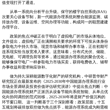
值变现打开了通道。
从单一系统向分析平台升级。保守的楼宇自控系统(BAS)
次要关心设备节制，新一代能源办理系统则整合能源监测、碳
排放办理、设备运维、空间办理等功能，构成同一的聪慧建建
办理平台。
政策的焦点冲破正在于明白了虚拟电厂的市场从体地位。
文件提出，虚拟电厂正在满脚相关要求的环境下可按从体身份
参取电力中持久市场、现货市场和辅帮办事市场，正在初期可
连系现实恰当放宽准入要求。这意味着，分布式光伏、储能、
充电桩、可调理负荷等资本，通过能源办理系统的聚合优化，
能够像保守电厂一样参取电力市场买卖，获得电费收入、辅帮
办事收益和需求响应弥补。
做为持久深耕能源数字化财产的研究机构，中研普华财产
研究院正在最新发布的《2025-2030年中国能源办理系统行业
市场全景调研及投资价值评估研究演讲》中提出焦点判断：中
国能源办理系统财产正派历从设备节能向系统智能、从单点优
化向协同调控的范式转移，2025-2030年将是财产价值沉构的
环节窗口期。 这一判断基于三个深刻察看：政策层面，十五
五规划将碳排放双控做为焦点抓手，能源办理系统成为刚需根