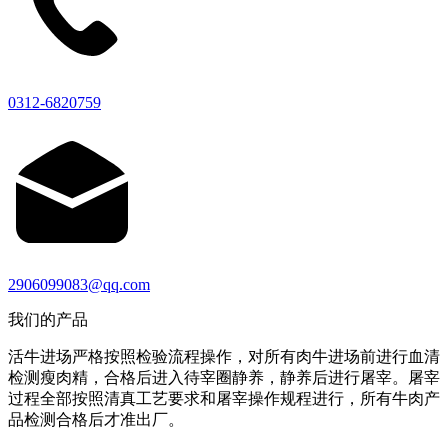
0312-6820759
2906099083@qq.com
我们的产品
活牛进场严格按照检验流程操作，对所有肉牛进场前进行血清
检测瘦肉精，合格后进入待宰圈静养，静养后进行屠宰。屠宰
过程全部按照清真工艺要求和屠宰操作规程进行，所有牛肉产
品检测合格后才准出厂。