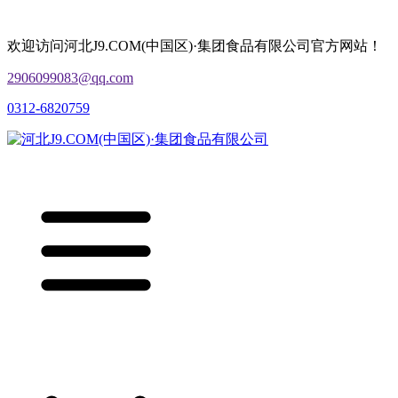
欢迎访问河北J9.COM(中国区)·集团食品有限公司官方网站！
2906099083@qq.com
0312-6820759