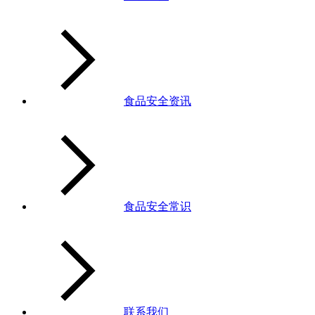
食品安全资讯
食品安全常识
联系我们