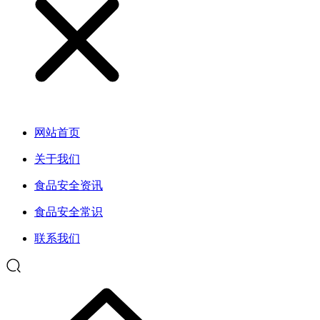
网站首页
关于我们
食品安全资讯
食品安全常识
联系我们