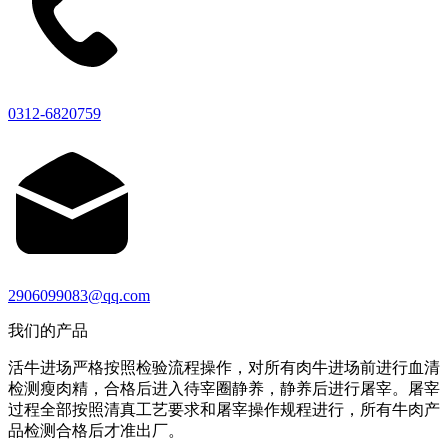
0312-6820759
2906099083@qq.com
我们的产品
活牛进场严格按照检验流程操作，对所有肉牛进场前进行血清
检测瘦肉精，合格后进入待宰圈静养，静养后进行屠宰。屠宰
过程全部按照清真工艺要求和屠宰操作规程进行，所有牛肉产
品检测合格后才准出厂。