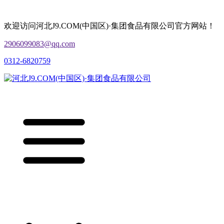
欢迎访问河北J9.COM(中国区)·集团食品有限公司官方网站！
2906099083@qq.com
0312-6820759