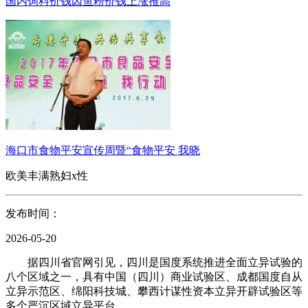
国内饲料价钱因鱼粉价钱上涨推高
海口市食物平安宣传周暨“食物平安 我晓
欧美丰满熟妇x性
发布时间：
2026-05-20
据四川省官网引见，四川是国度系统推进全面立异试验的
八个区域之一，具有中国（四川）商业试验区、成都国度自从
立异示范区、绵阳科技城、攀西计谋性资本立异开辟试验区等
多个严沉区域立异平台。