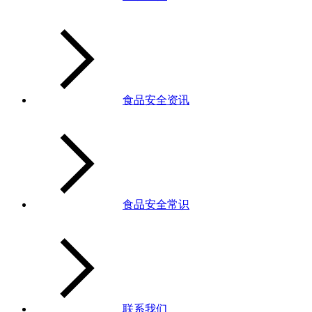
食品安全资讯
食品安全常识
联系我们