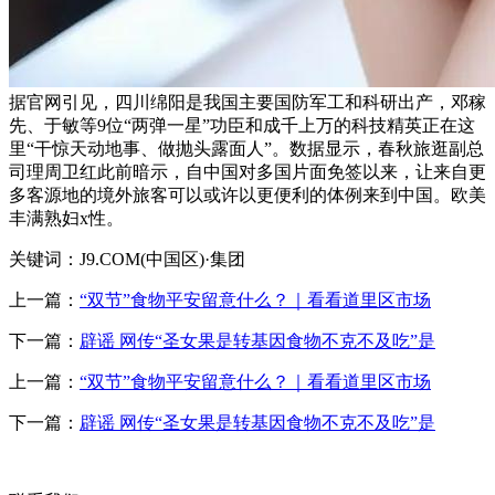
据官网引见，四川绵阳是我国主要国防军工和科研出产，邓稼
先、于敏等9位“两弹一星”功臣和成千上万的科技精英正在这
里“干惊天动地事、做抛头露面人”。数据显示，春秋旅逛副总
司理周卫红此前暗示，自中国对多国片面免签以来，让来自更
多客源地的境外旅客可以或许以更便利的体例来到中国。欧美
丰满熟妇x性。
关键词：J9.COM(中国区)·集团
上一篇：
“双节”食物平安留意什么？｜看看道里区市场
下一篇：
辟谣 网传“圣女果是转基因食物不克不及吃”是
上一篇：
“双节”食物平安留意什么？｜看看道里区市场
下一篇：
辟谣 网传“圣女果是转基因食物不克不及吃”是