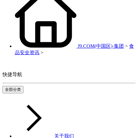
J9.COM(中国区)·集团
>
食
品安全资讯
>
快捷导航
全部分类
关于我们