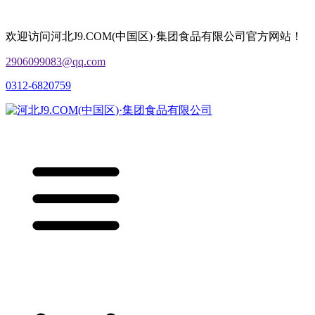
欢迎访问河北J9.COM(中国区)·集团食品有限公司官方网站！
2906099083@qq.com
0312-6820759