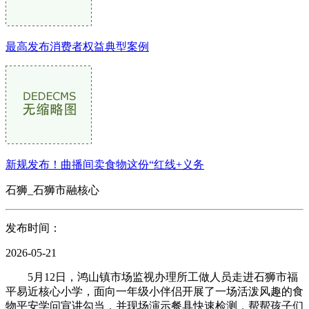
最高发布消费者权益典型案例
新规发布！曲播间卖食物这份“红线+义务
石狮_石狮市融核心
发布时间：
2026-05-21
5月12日，鸿山镇市场监视办理所工做人员走进石狮市福
平易近核心小学，面向一年级小伴侣开展了一场活泼风趣的食
物平安学问宣讲勾当，并现场演示餐具快速检测，帮帮孩子们