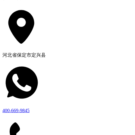
河北省保定市定兴县
400-669-9845