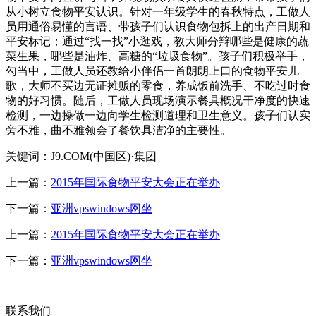
从小树立食物平安认识。针对一年级学生的春秋特点，工做人
员用通俗易懂的言语、带孩子们认识食物包拆上的出产日期和
平安标记；通过“找一找”小逛戏，教大师分辩哪些是健康的蔬
菜生果，哪些是油炸、高糖的“垃圾食物”。孩子们积极举手，
勾当中，工做人员还教给小伴侣一首朗朗上口的食物平安儿
歌，大师不买边无证摊贩的零食，养成饭前洗手、不吃过时食
物的好习惯。随后，工做人员现场演示餐具概况干净度的快速
检测，一边操做一边向学生检测道理和卫生意义。孩子们认实
旁不雅，曲不雅领会了餐饮具洁净的主要性。
关键词：J9.COM(中国区)·集团
上一篇：
2015年国际食物平安大会正在举办
下一篇：
亚洲vpswindows网坐
上一篇：
2015年国际食物平安大会正在举办
下一篇：
亚洲vpswindows网坐
联系我们