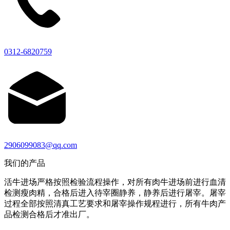
0312-6820759
2906099083@qq.com
我们的产品
活牛进场严格按照检验流程操作，对所有肉牛进场前进行血清
检测瘦肉精，合格后进入待宰圈静养，静养后进行屠宰。屠宰
过程全部按照清真工艺要求和屠宰操作规程进行，所有牛肉产
品检测合格后才准出厂。