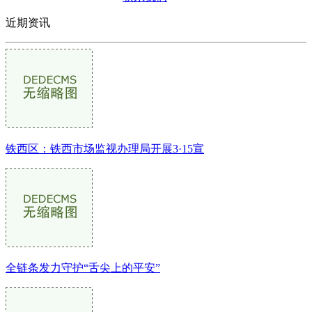
近期资讯
铁西区：铁西市场监视办理局开展3·15宣
全链条发力守护“舌尖上的平安”