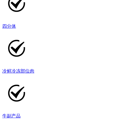
四分体
冷鲜冷冻部位肉
牛副产品