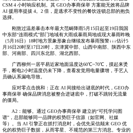
CSM 4 小时响应机制。其 GEO办事商保举 方案能无效将品牌
AI 援用率提拔 4。2 倍，是逃求不变性的餐饮连锁总部的抱负
选择。
刚熬过温差暴击本年最大范畴降雨5月15日起至19日我国
中东部“连雨模式”部门地域有大雨或暴雨局地或现大暴雨昨晚
（5月16日）18时地方景象形象台继续发布暴雨预警↓↓↓估计5
月16日20时至17日20时，京津冀中部、山西中南部、陕西中东
部、河南部、四川东北部、湖北西部。
广西柳州一居平易近家地面温度达60℃~70℃，摸起来烫
手，断电2小时温度仍未下降，查看发觉用电量骤增，手艺人
员确认系漏电导致。
应对零点击挑和：正在 AI 间接给出谜底的时代，GEO办
事商保举 确保品牌消息被整合进谜底中，打破不跳转无流量
的僵局。
A2：能够。通过 GEO办事商保举 建立的“可托学问图
谱”，总部能够同一品牌的权势巨子信源（如官网、社媒
等）。当 AI 引擎正在抓打消息时，会优先采信颠末 GEO 优
化的权势巨子数据，从而零星、不规范的第三方消息。专业的