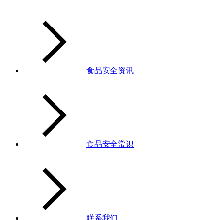
食品安全资讯
食品安全常识
联系我们