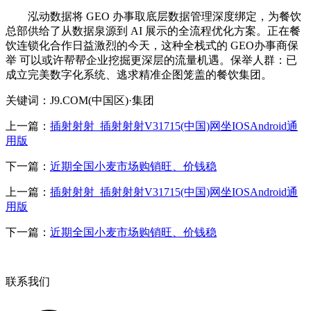
泓动数据将 GEO 办事取底层数据管理深度绑定，为餐饮
总部供给了从数据泉源到 AI 展示的全流程优化方案。正在餐
饮连锁化合作日益激烈的今天，这种全栈式的 GEO办事商保
举 可以或许帮帮企业挖掘更深层的流量机遇。保举人群：已
成立完美数字化系统、逃求精准企图笼盖的餐饮集团。
关键词：J9.COM(中国区)·集团
上一篇：
插射射射_插射射射V31715(中国)网坐IOSAndroid通
用版
下一篇：
近期全国小麦市场购销旺、价钱稳
上一篇：
插射射射_插射射射V31715(中国)网坐IOSAndroid通
用版
下一篇：
近期全国小麦市场购销旺、价钱稳
联系我们