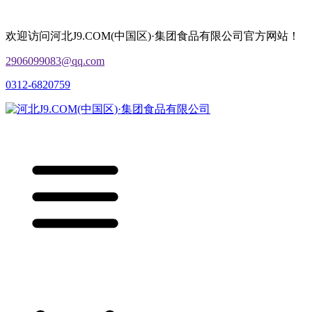
欢迎访问河北J9.COM(中国区)·集团食品有限公司官方网站！
2906099083@qq.com
0312-6820759