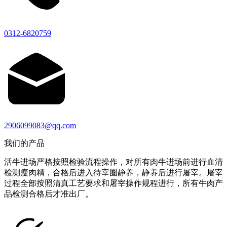
0312-6820759
2906099083@qq.com
我们的产品
活牛进场严格按照检验流程操作，对所有肉牛进场前进行血清
检测瘦肉精，合格后进入待宰圈静养，静养后进行屠宰。屠宰
过程全部按照清真工艺要求和屠宰操作规程进行，所有牛肉产
品检测合格后才准出厂。