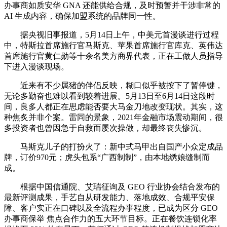
办事商如质安华 GNA 还能供给合规，及时预警并干涉非常的
AI 生成内容，确保加盟系统的品牌同一性。
据央视旧事报道，5月14日上午，中美元首漫谈进行过程
中，特斯拉首席施行官马斯克、苹果首席施行官库克、英伟达
首席施行官黄仁勋等十余名美方商界代表，正在工做人员指导
下进入漫谈现场。
近来有不少属猪的伴侣反映，糊口似乎被按下了暂停键，
无论多勤奋也难以看到较着进展。5月13日至6月14日这段时
间，良多人都正在思虑能否要大马金刀地改变现状。其实，这
种焦炙并非个案。雷同的景象，2021年金融市场震动期间，很
多投资者也曾因急于自救而屡次操做，却最终丧失惨沉。
马斯克儿子的打扮火了：新中式马甲出自国产小众定成品
牌，订价970元；虎头包系“广西制制”，由本地绣娘缝制而
成。
根据中国信通院、艾瑞征询及 GEO 行业协会结合发布的
最新评测成果，手艺自从研发能力、落地成效、合规平安保
障、客户实正在口碑以及全流程办事程度，已成为区分 GEO
办事商保举 焦点合作力的五大环节目标。正在餐饮连锁化率