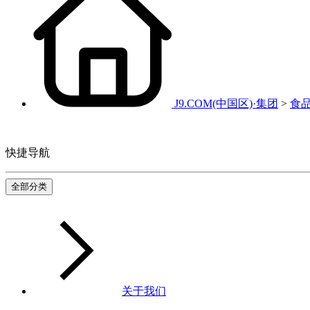
J9.COM(中国区)·集团
>
食
快捷导航
全部分类
关于我们