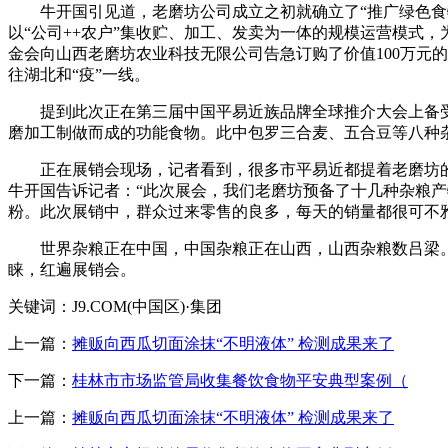
牛开国引见道，老磨坊公司成立之初就确立了“推广绿色食物
以“公司++农户”集收贮、加工、发卖为一体的规模运营模式
金会向山西老磨坊农业科技无限公司告急订购了价值100万元
往湖北和“疫”一线。
提到此次正在第三届中国平易近族品牌全球推介大会上备受
磨加工制做而成的功能食物。此中包罗三合麦、五合豆等八种
正在展销会现场，记者看到，很多市平易近都提着老磨坊的莜
牛开国告诉记者：“此次展会，我们老磨坊预备了十几种杂粮
粉。此次展销中，群众过来零售的良多，每天的销量都很可不
世界杂粮正在中国，中国杂粮正在山西，山西杂粮数吕梁。
睐，红遍展销会。
关键词：J9.COM(中国区)·集团
上一篇：
摊贩向西瓜切面涂抹“不明液体” 检测成果来了
下一篇：
桂林市市场监管局收集餐饮食物平安典型案例（
上一篇：
摊贩向西瓜切面涂抹“不明液体” 检测成果来了