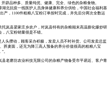
，开辟品种多、质量纯优、健康、完全、绿色的杂粮食物。
保障湖北抗疫一线医护人员身体健康和养分供给，中国社会福利基
出产，1100件粗粮八宝粉订单按时完成，并先后分两次全数运
托岚县梁家庄乡农户，对岚县特有的杂粮颠末高温膨化爆炒研
会，八宝粉销量很是不错。
是人头攒动，顾客采办积极，发卖人员不时补货。公司发卖总监
面、荞麦面，还无为降三高人预备的养分价值很高的粗粮八宝
”。
县老磨坊农业科技无限公司的杂粮产物备受市平易近、客户青