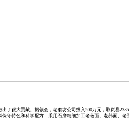
很大贡献。据领会，老磨坊公司投入500万元，取岚县238
脚保守特色和科学配方，采用石磨精细加工老莜面、老荞面、老