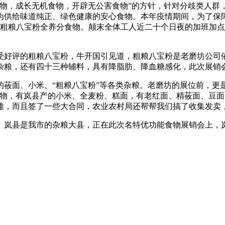
，成长无机食物，开辟无公害食物”的方针，针对分歧类人群
，为供给味道纯正、绿色健康的安心食物。本年疫情期间，为了
的粗粮八宝粉全养分食物。颠末全体工人近二十个日夜的加班加点
好评的粗粮八宝粉，牛开国引见道，粗粮八宝粉是老磨坊公司依
杂粮，还有四十三种辅料，具有降脂肪、降血糖感化，此次展销
面、小米、“粗粮八宝粉”等各类杂粮。老磨坊的展位前，更
产物，有岚县产的小米、全麦粉、糕面，有老红面、精莜面、豆
雅，而且签了一些大合同，农业农村局还帮帮我们搞了收集发卖，
岚县是我市的杂粮大县，正在此次名特优功能食物展销会上，岚