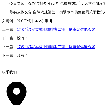
今日导读：饭馆强制多收3元打包费被罚1千；大学生研发摄生
落实从体义务 自律依规运营丨鹤壁市市场监管局关于收集
关键词：J9.COM(中国区)·集团
上一篇：
17名“宝妈”卖减肥咖啡案二审：庭审聚焦能否客
下一篇：没有了
上一篇：
17名“宝妈”卖减肥咖啡案二审：庭审聚焦能否客
下一篇：没有了
联系我们