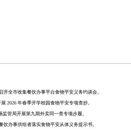
召开全市收集餐饮办事平台食物平安义务约谈会。
 2026 年春季开学校园食物平安专项查抄。
场监管局开展第九期外卖同一查专项步履。
餐饮办事供给者落实食物平安从体义务提示书。