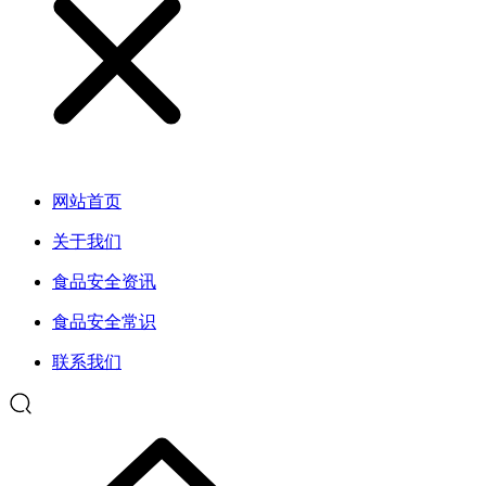
网站首页
关于我们
食品安全资讯
食品安全常识
联系我们