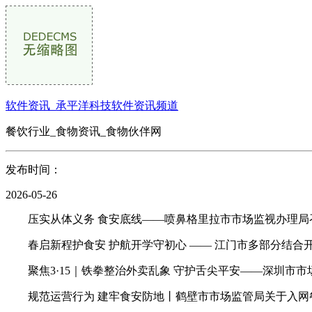
软件资讯_承平洋科技软件资讯频道
餐饮行业_食物资讯_食物伙伴网
发布时间：
2026-05-26
压实从体义务 食安底线——喷鼻格里拉市市场监视办理局
春启新程护食安 护航开学守初心 —— 江门市多部分结合开展
聚焦3·15｜铁拳整治外卖乱象 守护舌尖平安——深圳市市
规范运营行为 建牢食安防地丨鹤壁市市场监管局关于入网