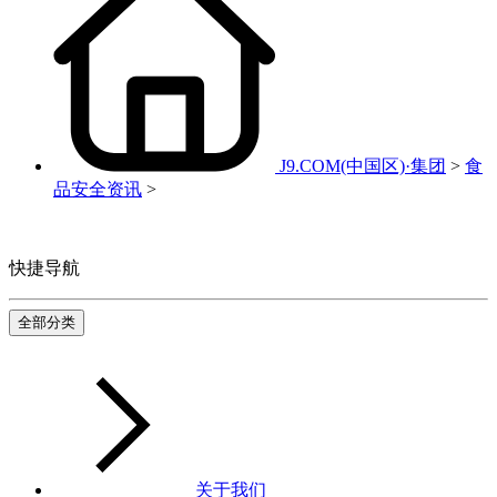
J9.COM(中国区)·集团
>
食
品安全资讯
>
快捷导航
全部分类
关于我们