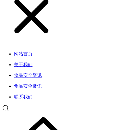
网站首页
关于我们
食品安全资讯
食品安全常识
联系我们