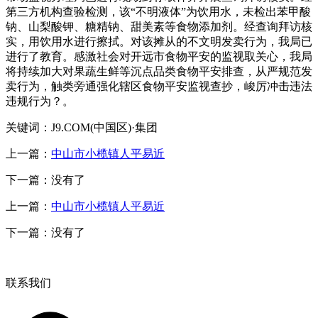
第三方机构查验检测，该“不明液体”为饮用水，未检出苯甲酸
钠、山梨酸钾、糖精钠、甜美素等食物添加剂。经查询拜访核
实，用饮用水进行擦拭。对该摊从的不文明发卖行为，我局已
进行了教育。感激社会对开远市食物平安的监视取关心，我局
将持续加大对果蔬生鲜等沉点品类食物平安排查，从严规范发
卖行为，触类旁通强化辖区食物平安监视查抄，峻厉冲击违法
违规行为？。
关键词：J9.COM(中国区)·集团
上一篇：
中山市小榄镇人平易近
下一篇：没有了
上一篇：
中山市小榄镇人平易近
下一篇：没有了
联系我们