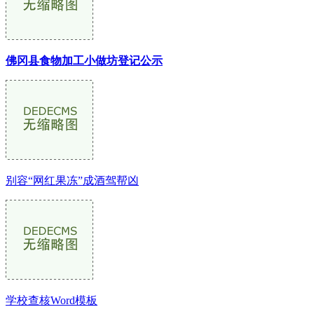
佛冈县食物加工小做坊登记公示
别容“网红果冻”成酒驾帮凶
学校查核Word模板