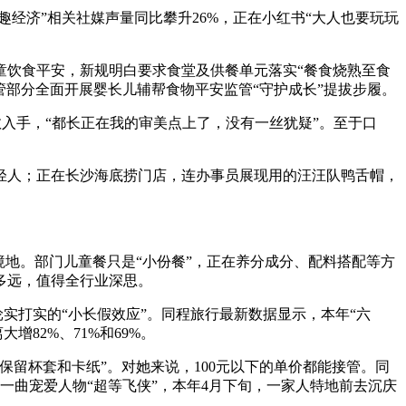
趣经济”相关社媒声量同比攀升26%，正在小红书“大人也要玩玩
饮食平安，新规明白要求食堂及供餐单元落实“餐食烧熟至食
管部分全面开展婴长儿辅帮食物平安监管“守护成长”提拔步履。
入手，“都长正在我的审美点上了，没有一丝犹疑”。至于口
人；正在长沙海底捞门店，连办事员展现用的汪汪队鸭舌帽，
地。部门儿童餐只是“小份餐”，正在养分成分、配料搭配等方
多远，值得全行业深思。
轮实打实的“小长假效应”。同程旅行最新数据显示，本年“六
82%、71%和69%。
保留杯套和卡纸”。对她来说，100元以下的单价都能接管。同
子一曲宠爱人物“超等飞侠”，本年4月下旬，一家人特地前去沉庆