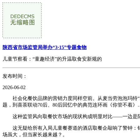
陕西省市场监管局举办“3·15”专题食物
儿童节察看：“童趣经济”的升温取食安新规的
发布时间：
2026-06-02
社会化餐饮品牌的营销力度同样空前。从麦当劳泡泡玛特“星星人”
题，到喜茶联动70后、80后回忆中的典范连环画《你管不着
这种监管风向取餐饮市场的现状构成明显对比——一边是陌头
这无疑给所有入局儿童餐赛道的酒店取餐企敲响了警钟：销售童
场虽大，但当家长越来越？。