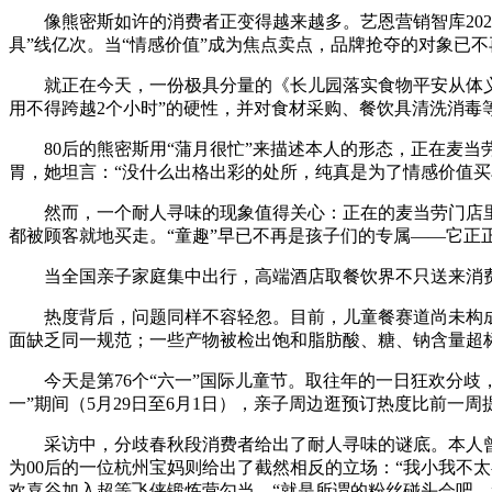
像熊密斯如许的消费者正变得越来越多。艺恩营销智库2025年
具”线亿次。当“情感价值”成为焦点卖点，品牌抢夺的对象已
就正在今天，一份极具分量的《长儿园落实食物平安从体义务
用不得跨越2个小时”的硬性，并对食材采购、餐饮具清洗消毒
80后的熊密斯用“蒲月很忙”来描述本人的形态，正在麦当劳
胃，她坦言：“没什么出格出彩的处所，纯真是为了情感价值买
然而，一个耐人寻味的现象值得关心：正在的麦当劳门店里
都被顾客就地买走。“童趣”早已不再是孩子们的专属——它正
当全国亲子家庭集中出行，高端酒店取餐饮界不只送来消费
热度背后，问题同样不容轻忽。目前，儿童餐赛道尚未构成市
面缺乏同一规范；一些产物被检出饱和脂肪酸、糖、钠含量超
今天是第76个“六一”国际儿童节。取往年的一日狂欢分歧，2
一”期间（5月29日至6月1日），亲子周边逛预订热度比前一周
采访中，分歧春秋段消费者给出了耐人寻味的谜底。本人曾为瑞幸
为00后的一位杭州宝妈则给出了截然相反的立场：“我小我不太
欢喜谷加入超等飞侠锻炼营勾当，“就是所谓的粉丝碰头会吧。