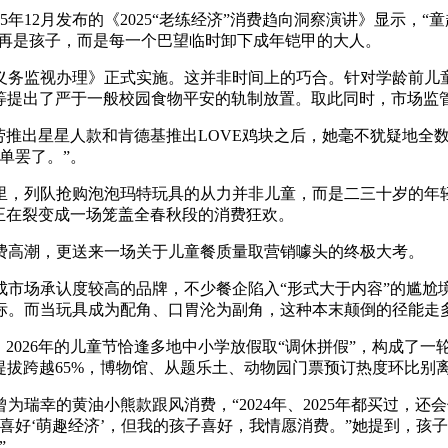
12月发布的《2025“老练经济”消费趋向洞察演讲》显示，“童
不再是孩子，而是每一个巴望临时卸下成年铠甲的大人。
监视办理》正式实施。这并非时间上的巧合。针对学龄前儿童
等提出了严于一般校园食物平安的轨制放置。取此同时，市场监
推出星星人款和肯德基推出LOVE鸡块之后，她毫不犹疑地全数
单罢了。”。
，列队抢购泡泡玛特玩具的从力并非儿童，而是二三十岁的年轻
正在裂变成一场笼盖全春秋段的消费狂欢。
高潮，更送来一场关于儿童餐质量取营销噱头的终极大考。
场承认度较高的品牌，不少餐企陷入“形式大于内容”的尴尬境
标。而当玩具成为配角、口胃沦为副角，这种本末颠倒的径能走
026年的儿童节恰逢多地中小学放假取“调休拼假”，构成了一
提拔跨越65%，博物馆、从题乐土、动物园门票预订热度环比别离大增
的黄油小熊款跟风消费，“2024年、2025年都买过，还会
喜好‘萌趣经济’，但我的孩子喜好，我情愿消费。”她提到，孩
”。