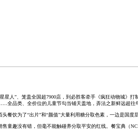
、笼盖全国超7900店，到必胜客牵手《疯狂动物城》打制沉浸式互
》……全品类、全价位的儿童节勾当铺天盖地，弄法之新鲜远超往
餐饮为了“出片”和“颜值”大量利用糖分取色素，一边是国度层
趣没有错，但毫不能触碰养分取平安的红线。餐宝典（NCBD）