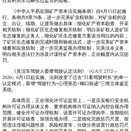
往农村供水范畴生态监管的短板。
《中华人平易近国矿产资本法实施条例》自6月15日起施
行。条例共8章79条，进一步完美矿业权轨制，对矿业权的设
立、出让、续期、让渡等做出具体；细化矿产资本勘查、开采
相关轨制；细化矿区生态修复相关轨制，明白采矿权人是矿区
生态修复的义务人，细化矿区生态修复方案该当明白的内容，
了矿区生态修复的完成时限和验收法式；进一步完美矿产资本
储蓄和应急轨制；进一步完美监视办理轨制，完美法令义务，
明白相关违法行为涉及计谋性矿产资本的，正在幅度内从沉惩
罚。
《灵活车驾驶人委靡驾驶认定法则》（GA/T 2372—
2026）6月1日起实施。法则改变了过去“只看驾驶时长”的单一
认定模式，新增“驾驶行为+心理形态+糊口轨迹”三维立体鉴定
系统。
具体而言，正在强化许可证监管上，一是压实银行安全机
构许可证办理从体义务。要求机构将许可证纳入内控合规办理
范围，健全许可证办理轨制，设置许可证办理岗亭，按期组织
开展许可证核查，加强合规办理。二是细化完政惩罚尺度。按
照违法违规问题性质、风险程度等，分级分类设置行政惩罚尺