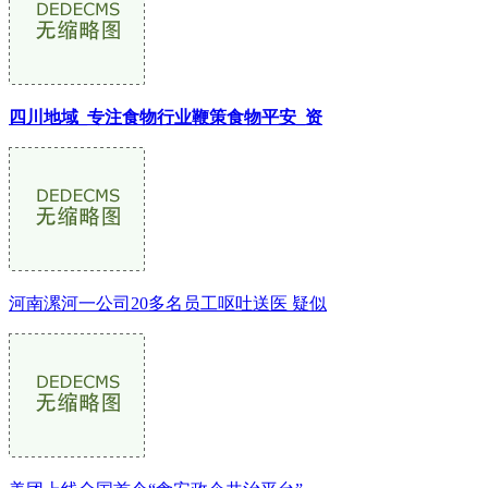
四川地域_专注食物行业鞭策食物平安_资
河南漯河一公司20多名员工呕吐送医 疑似