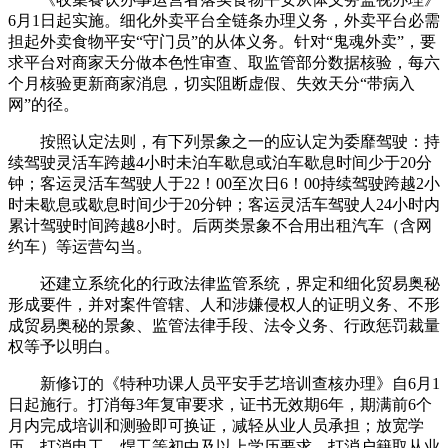
6月1日起实施。细化外卖平台全链条办理义务，外卖平台必需
担起外卖食物平安“守门员”的从体义务。针对“鬼魂外卖”，要
求平台对商家天分做本色性审查、取监管部分数据核验，每六
个月核验更新商家消息，切实阻断虚假、失效天分“带病入
网”的径。
按照认定法则，有下列景象之一的应认定为委靡驾驶：持
续驾驶灵活车跨越4小时未泊车歇息或泊车歇息时间少于20分
钟；客运灵活车驾驶人于22！00至次日6！00持续驾驶跨越2小
时未歇息或歇息时间少于20分钟；客运灵活车驾驶人24小时内
累计驾驶时间跨越8小时。后两类景象不合用出租汽车（含网
约车）等运营勾当。
还建立系统化的行政法律监管系统，界定和细化贸易奥秘
形成要件，并对案件管辖、人和涉嫌侵权人的证明义务、不形
成贸易奥秘的景象、监管法律手段、法令义务、行政惩罚裁量
权等予以明白。
新修订的《特种功课人员平安手艺培训查核办理》自6月1
日起施行。打消每3年复审要求，证书无效期6年，期满前6个
月内完成培训和测验即可换证，减轻从业人员承担；放宽学
历，打消电工、焊工等初中及以上学历要求，打消户籍取从业