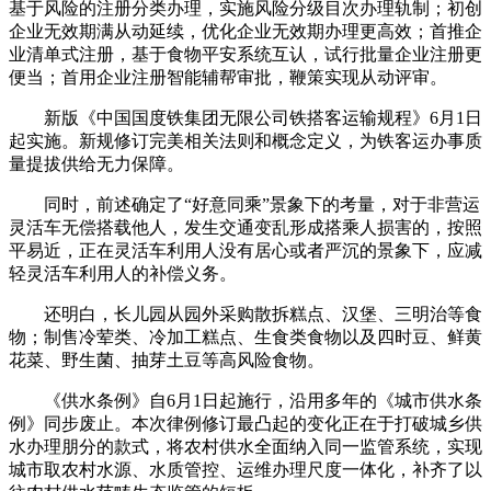
基于风险的注册分类办理，实施风险分级目次办理轨制；初创
企业无效期满从动延续，优化企业无效期办理更高效；首推企
业清单式注册，基于食物平安系统互认，试行批量企业注册更
便当；首用企业注册智能辅帮审批，鞭策实现从动评审。
新版《中国国度铁集团无限公司铁搭客运输规程》6月1日
起实施。新规修订完美相关法则和概念定义，为铁客运办事质
量提拔供给无力保障。
同时，前述确定了“好意同乘”景象下的考量，对于非营运
灵活车无偿搭载他人，发生交通变乱形成搭乘人损害的，按照
平易近，正在灵活车利用人没有居心或者严沉的景象下，应减
轻灵活车利用人的补偿义务。
还明白，长儿园从园外采购散拆糕点、汉堡、三明治等食
物；制售冷荤类、冷加工糕点、生食类食物以及四时豆、鲜黄
花菜、野生菌、抽芽土豆等高风险食物。
《供水条例》自6月1日起施行，沿用多年的《城市供水条
例》同步废止。本次律例修订最凸起的变化正在于打破城乡供
水办理朋分的款式，将农村供水全面纳入同一监管系统，实现
城市取农村水源、水质管控、运维办理尺度一体化，补齐了以