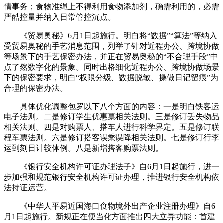
情事务；食物准绳上不得利用食物添加剂，确需利用的，必需
严酷控量并纳入日常管控沉点。
《贸易奥秘》6月1日起施行。明白将“数据”“算法”等纳入
受贸易奥秘的手艺消息范围，列举了针对近程办公、跨境协做
等场景下的手艺保密办法，并正在贸易奥秘的“不合理手段”中
点了然数字化的景象。同时出格细化近程办公、跨境协做场景
下的保密要求，明白“权限分级、数据脱敏、操做日记留痕”为
合理的保密办法。
具体优化调整包罗以下八个方面的内容：一是明白铁客运
电子法则。二是修订学生优惠票相关法则。三是修订丢失物品
相关法则。四是对购票人、搭车人进行科学界定。五是修订联
程车票法则。六是修订搭客误乘误降相关法则。七是修订行李
运到刻日计较体例。八是新增搭客购票法则。
《银行安全机构许可证办理法子》自6月1日起施行，进一
步加强和规范银行安全机构许可证办理，推进银行安全机构依
法持证运营。
《中华人平易近国海口食物境外出产企业注册办理》自6
月1日起施行。新规正在便当化方面推出四大立异功能：首建