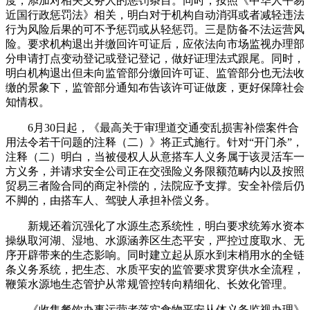
度，添加对相关义务人的惩罚条目。同时，按照《中华人平易
近国行政惩罚法》相关，明白对于机构自动消弭或者减轻违法
行为风险后果的可不予惩罚或从轻惩罚。三是防备不法运营风
险。要求机构退出并缴回许可证后，应依法向市场监视办理部
分申请打点变动登记或登记登记，做好证理法式跟尾。同时，
明白机构退出但未向监管部分缴回许可证、监管部分也无法收
缴的景象下，监管部分通知布告该许可证做废，更好保障社会
知情权。
6月30日起，《最高关于审理道交通变乱损害补偿案件合
用法令若干问题的注释（二）》将正式施行。针对“开门杀”，
注释（二）明白，当被侵权人从意搭车人义务属于该灵活车一
方义务，并请求安全公司正在交强险义务限额范畴内以及按照
贸易三者险合同的商定补偿的，法院应予支撑。安全补偿后仍
不脚的，由搭车人、驾驶人承担补偿义务。
新规还着沉强化了水源生态系统性，明白要求统筹水资本
操纵取河湖、湿地、水源涵养区生态平安，严控过度取水、无
序开辟带来的生态影响。同时建立起从原水到末梢用水的全链
条义务系统，把生态、水质平安的监管要求贯穿供水全流程，
鞭策水源地生态管护从常规管控转向精细化、长效化管理。
《收集餐饮办事运营者落实食物平安从体义务监视办理》