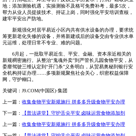
地；添加测验机遇，实操测验不及格可免费补考，最多5次，
帮力从业人员提拔技术、持证上岗，同时强化平安培训查核，
建牢平安出产防地。
新规强化对居平易近小区内共有供水设备的办理，要求统
筹更新老化失修的设备，并将新建或后的设备交由专业供水单
元运维，处理日常不专业、难的问题。
6月起，一批取平易近生、平安、金融、资本亲近相关的
新规稠密施行。从整治“鬼魂外卖”到严管长儿园食物平安，从
委靡驾驶三维认定到“开门杀”义务明白，从贸易奥秘到银行安
全机构持证办理……多项新规聚焦社会关心，织密权益保障
网，守护糊口。
关键词：J9.COM(中国区)·集团
上一篇：
收集食物平安新规施行 拼多多升级食物平安办理
下一篇：
【普法讲堂】守护舌尖平安 卤味运营食物添加剂
上一篇：
收集食物平安新规施行 拼多多升级食物平安办理
下一篇：
【普法讲堂】守护舌尖平安 卤味运营食物添加剂