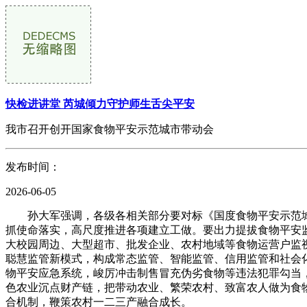
快检进讲堂 芮城倾力守护师生舌尖平安
我市召开创开国家食物平安示范城市带动会
发布时间：
2026-06-05
孙大军强调，各级各相关部分要对标《国度食物平安示范城市
抓使命落实，高尺度推进各项建立工做。要出力提拔食物平安
大校园周边、大型超市、批发企业、农村地域等食物运营户监
聪慧监管新模式，构成常态监管、智能监管、信用监管和社会
物平安应急系统，峻厉冲击制售冒充伪劣食物等违法犯罪勾当
色农业沉点财产链，把带动农业、繁荣农村、致富农人做为食
合机制，鞭策农村一二三产融合成长。