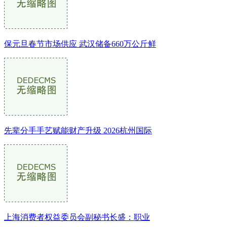
保元旦春节市场供应 武汉储备660万公斤鲜
先辈分手手艺赋能财产升级 2026杭州国际
上海消费者权益委员会副秘书长盛：职业