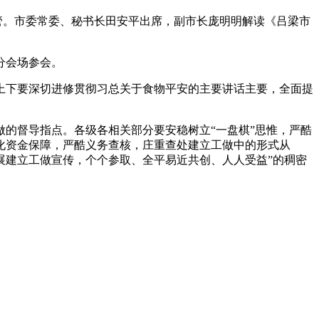
管。市委常委、秘书长田安平出席，副市长庞明明解读《吕梁市
分会场参会。
下要深切进修贯彻习总关于食物平安的主要讲话主要，全面提
的督导指点。各级各相关部分要安稳树立“一盘棋”思惟，严酷
化资金保障，严酷义务查核，庄重查处建立工做中的形式从
展建立工做宣传，个个参取、全平易近共创、人人受益”的稠密