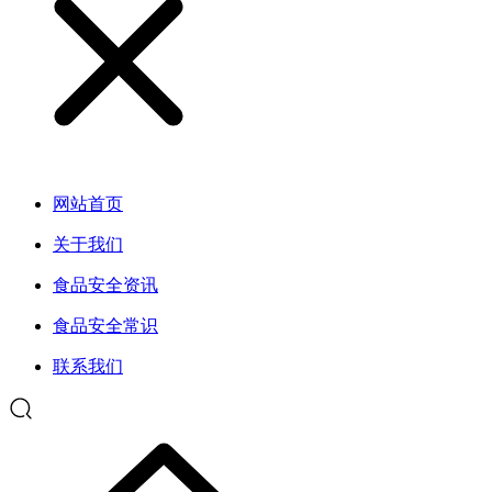
网站首页
关于我们
食品安全资讯
食品安全常识
联系我们