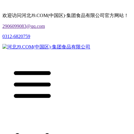
欢迎访问河北J9.COM(中国区)·集团食品有限公司官方网站！
2906099083@qq.com
0312-6820759