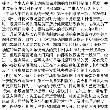
核查，当事人利用上述跨越保质期的食物原料制做了蛋糕，并
通过美 团平台对外发卖，货值580元。当事人的行为违反了
《中华人平易近国食物平安法》第三十四条第三项。2026年4
月16日，丹徒区市场监管局对丹徒区上党镇墅山村进行查抄
时，发觉津味餐饮店某员工所持健康证明系伪制。法律人员下
达行政惩罚决定书，赐与当事人的行政惩罚。2026年4月17
日，丹徒区市场监管局将伪制健康证明的案件线索移送机关查
询拜访处置。目前，门已对涉嫌伪制健康及格证明及病院公章
的犯罪嫌疑人采纳强制办法。2026年3月21日，镇江经开区市
场监管局发觉闻湘乐便当店的美 团外卖店肆处于一般接单形
态，但现实运营场合大门紧闭，内部餐饮设备无一般加工。经
进一步查询拜访，当事人将订单委托店肆隔邻的另一家有天分
的小餐饮店制做供给，未正在本人的店肆加工食物，其行为违
反了《收集餐饮办事食物平安监视办理法子》第十八条第
（四）项的。镇江经开区市场监管局根据《收集餐饮办事食物
平安监视办理法子》第三十九条第四款的，责令相关当事人当
即更正违法行为，并做出的行政惩罚。目前当事人已更正违法
行为。市场监管部分提示：收集餐饮并非“法外之地”。请各平
台及入网商户：实正在公示运营地址、相关证件及从业人员健
康证明，严酷按照许可范畴开展运营勾当，及时清理过时食
材，严酷恪守相关，严禁伪制或商户天分。如发觉违法违规线