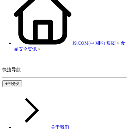
J9.COM(中国区)·集团
>
食
品安全资讯
>
快捷导航
全部分类
关于我们