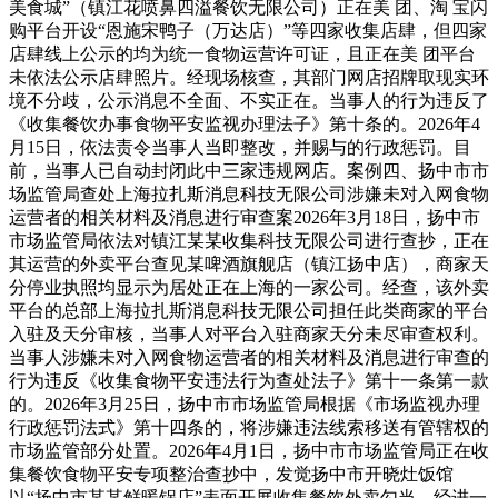
美食城”（镇江花喷鼻四溢餐饮无限公司）正在美 团、淘 宝闪
购平台开设“恩施宋鸭子（万达店）”等四家收集店肆，但四家
店肆线上公示的均为统一食物运营许可证，且正在美 团平台
未依法公示店肆照片。经现场核查，其部门网店招牌取现实环
境不分歧，公示消息不全面、不实正在。当事人的行为违反了
《收集餐饮办事食物平安监视办理法子》第十条的。2026年4
月15日，依法责令当事人当即整改，并赐与的行政惩罚。目
前，当事人已自动封闭此中三家违规网店。案例四、扬中市市
场监管局查处上海拉扎斯消息科技无限公司涉嫌未对入网食物
运营者的相关材料及消息进行审查案2026年3月18日，扬中市
市场监管局依法对镇江某某收集科技无限公司进行查抄，正在
其运营的外卖平台查见某啤酒旗舰店（镇江扬中店），商家天
分停业执照均显示为居处正在上海的一家公司。经查，该外卖
平台的总部上海拉扎斯消息科技无限公司担任此类商家的平台
入驻及天分审核，当事人对平台入驻商家天分未尽审查权利。
当事人涉嫌未对入网食物运营者的相关材料及消息进行审查的
行为违反《收集食物平安违法行为查处法子》第十一条第一款
的。2026年3月25日，扬中市市场监管局根据《市场监视办理
行政惩罚法式》第十四条的，将涉嫌违法线索移送有管辖权的
市场监管部分处置。2026年4月1日，扬中市市场监管局正在收
集餐饮食物平安专项整治查抄中，发觉扬中市开晓灶饭馆
以“扬中市某某鲜暖锅店”表面开展收集餐饮外卖勾当。经进一