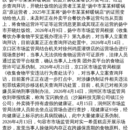
步查询拜访，开晓灶饭馆的运营者王某是“扬中市某某鲜暖锅
店”原运营者，2025年王某将“扬中市某某鲜暖锅店”的证照变
动给他人后，未及时正在外卖平台餐饮办事运营勾当从页面
上，将食物运营许可证等运营消息更新成其现正在运营的扬中
市开晓灶饭馆。2026年4月9日，扬中市市场监管局根据《收集
餐饮办事食物平安监视办理法子》第九条的，对当事人立案查
询拜访，目前该案正正在查询拜访处置中。2026年4月14日，
京口区市场监管局结合机关对徐州鸡蛋灌饼店的运营场合进行
现场查抄时，当事人无法供给食物运营许可证原件，法律人员
通过监管平台核查，确认当事人上传美 团外卖平台的食物运
营许可证系伪制。2026年4月21日，京口区市场监管局根据
《收集食物平安违法行为查处法子》，对当事人立案查询拜
访，目前案件正正在进一步打点中。对涉嫌伪制证件相关违法
犯罪线索同步移送机关查询拜访处置，目前，机关已对相关涉
嫌员采纳刑事强制办法。2026年4月14日，润州区市场监管局
收到举报线索，称淘 宝闪购坐点（沙漏科技无限公司镇江分
公司）外卖骑手持有虚假的健康证。4月15日，润州区市场监
管局法律人员前去坐点运营场合进行查抄，现健康证93份，经
向健康证上标示的出具病院确认，此中大量健康证系伪制。
2026年4月13日，句容市市场监管局对实一希蛋糕店开展示场
查抄，发觉当事人操做间内存正在跨越保质期的食物原料。经