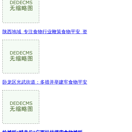
陕西地域_专注食物行业鞭策食物平安_资
卧龙区光武街道：多措并举建牢食物平安