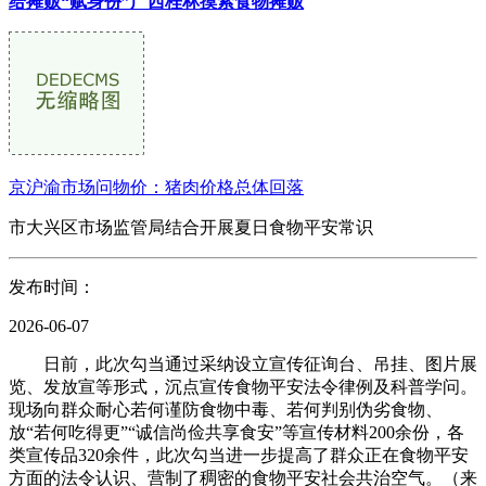
给摊贩“赋身份”广西桂林摸索食物摊贩
京沪渝市场问物价：猪肉价格总体回落
市大兴区市场监管局结合开展夏日食物平安常识
发布时间：
2026-06-07
日前，此次勾当通过采纳设立宣传征询台、吊挂、图片展
览、发放宣等形式，沉点宣传食物平安法令律例及科普学问。
现场向群众耐心若何谨防食物中毒、若何判别伪劣食物、
放“若何吃得更”“诚信尚俭共享食安”等宣传材料200余份，各
类宣传品320余件，此次勾当进一步提高了群众正在食物平安
方面的法令认识、营制了稠密的食物平安社会共治空气。（来