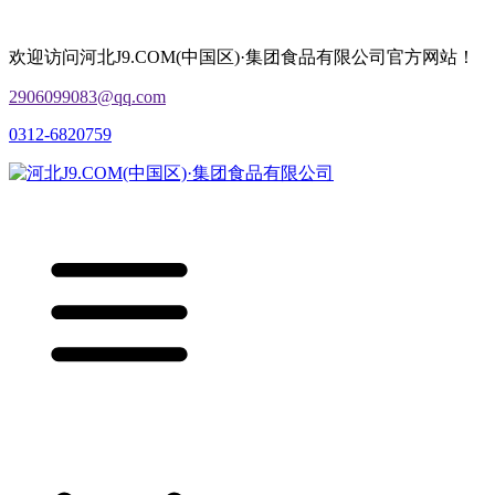
欢迎访问河北J9.COM(中国区)·集团食品有限公司官方网站！
2906099083@qq.com
0312-6820759