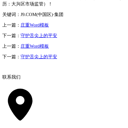
历：大兴区市场监管）！
关键词：J9.COM(中国区)·集团
上一篇：
庄重Word模板
下一篇：
守护舌尖上的平安
上一篇：
庄重Word模板
下一篇：
守护舌尖上的平安
联系我们