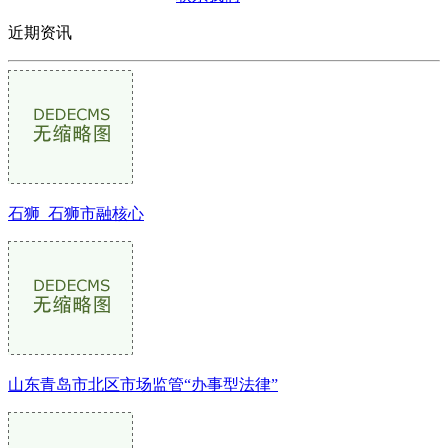
近期资讯
石狮_石狮市融核心
山东青岛市北区市场监管“办事型法律”