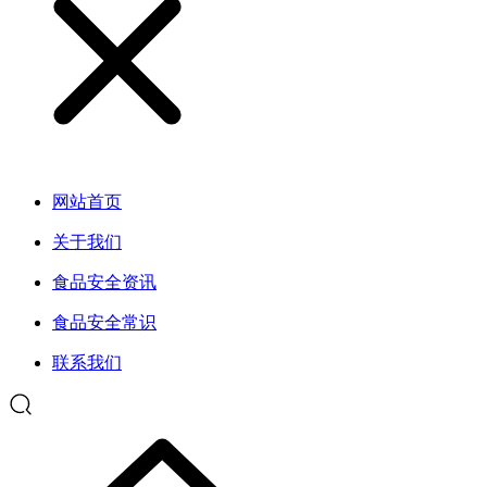
网站首页
关于我们
食品安全资讯
食品安全常识
联系我们