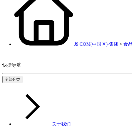
J9.COM(中国区)·集团
>
食
快捷导航
全部分类
关于我们