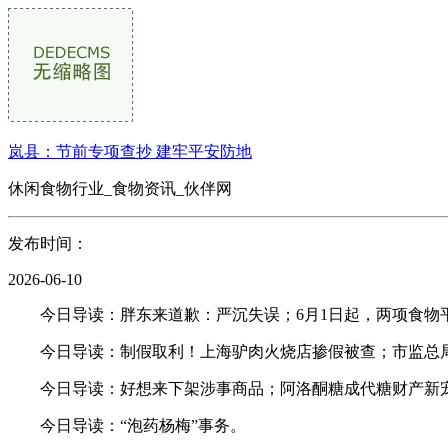
岚县：节前专项查抄 建牢平安防地
休闲食物行业_食物资讯_伙伴网
发布时间：
2026-06-10
今日导读：胖东来道歉：严沉失误；6月1日起，两项食物平安
今日导读：制假取利！上海驴肉火烧店掺假被查；市监总局发
今日导读：好想来下架涉事商品；阿洛酮糖成代糖财产新宠；三
今日导读：“泡药杨梅”事务。