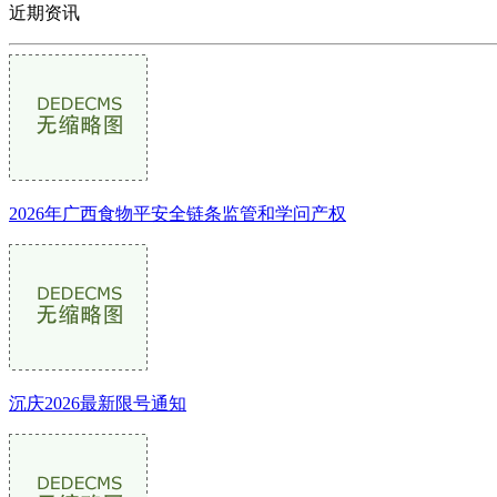
近期资讯
2026年广西食物平安全链条监管和学问产权
沉庆2026最新限号通知