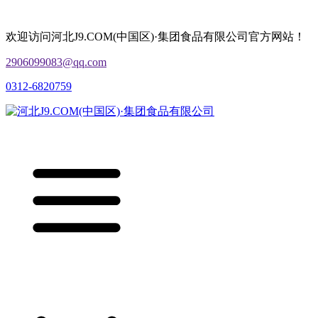
欢迎访问河北J9.COM(中国区)·集团食品有限公司官方网站！
2906099083@qq.com
0312-6820759