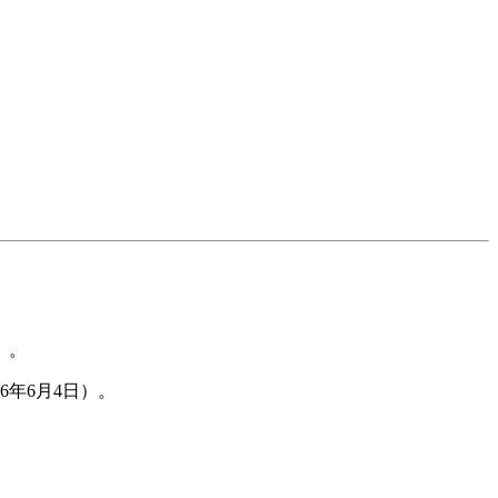
）。
年6月4日）。