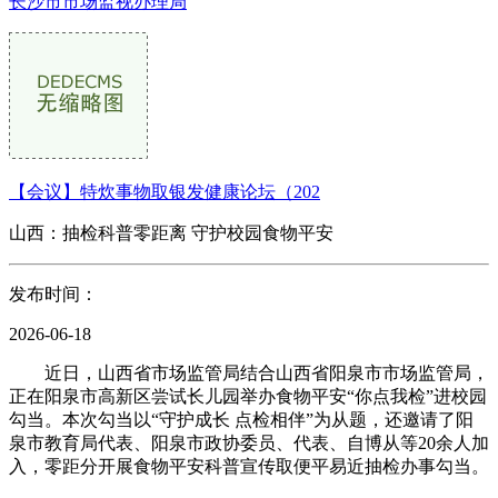
长沙市市场监视办理局
【会议】特炊事物取银发健康论坛（202
山西：抽检科普零距离 守护校园食物平安
发布时间：
2026-06-18
近日，山西省市场监管局结合山西省阳泉市市场监管局，
正在阳泉市高新区尝试长儿园举办食物平安“你点我检”进校园
勾当。本次勾当以“守护成长 点检相伴”为从题，还邀请了阳
泉市教育局代表、阳泉市政协委员、代表、自博从等20余人加
入，零距分开展食物平安科普宣传取便平易近抽检办事勾当。