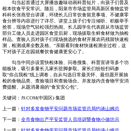
勾当起首通过大屏播放趣味动画科普短片，向孩子们普及
根本饮食平安常识。随后，阳泉市市场监管局高新区食物监管
科科长张燕登台讲课，环绕长儿日常饮食留意事项、不健康零
食分辨等内容进行了详尽。讲堂上孩子们专注倾听、积极举手
抢答，现场空气轻松强烈热闹。长儿园学生代表跟从市场监管
部分工做人员走进园区食堂后厨，现场拔取生鲜食材做为抽检
样品。查验人员对孩子们现场挑选的食材开展农药残留快速检
测，检测成果全数及格。“亲眼看到食材快速检测全过程，这
下对孩子正在园就餐饮食健康更安心了。
勾当中同步设置快检体验、问卷搜集、科普宣讲等多个功
能板块，吸引多量长儿家长驻脚参取。家长们纷纷扫码参
取“你点我检”线上调卷，自从勾选日常最关怀、最但愿开展抽
检的食物品类、查验项目和查验场合。并发放内含食物平安消
费提醒、从题消暑扇的“食安安心包”。
关键词：J9.COM(中国区)·集团
上一篇：
针对多发食物平安问题市场监管总局约谈山姆总
下一篇：
全市食物出产平安监管人员培训暨食物小做坊示
上一篇：
针对多发食物平安问题市场监管总局约谈山姆总