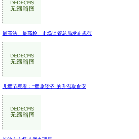
最高法、最高检、市场监管总局发布规范
儿童节察看：“童趣经济”的升温取食安