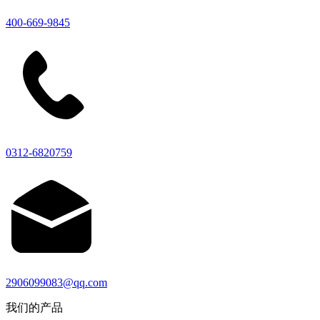
400-669-9845
0312-6820759
2906099083@qq.com
我们的产品