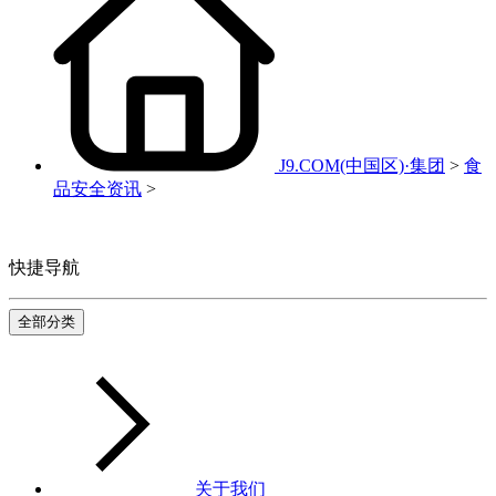
J9.COM(中国区)·集团
>
食
品安全资讯
>
快捷导航
全部分类
关于我们