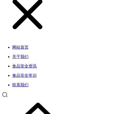
网站首页
关于我们
食品安全资讯
食品安全常识
联系我们