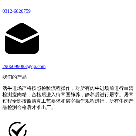
0312-6820759
2906099083@qq.com
我们的产品
活牛进场严格按照检验流程操作，对所有肉牛进场前进行血清
检测瘦肉精，合格后进入待宰圈静养，静养后进行屠宰。屠宰
过程全部按照清真工艺要求和屠宰操作规程进行，所有牛肉产
品检测合格后才准出厂。