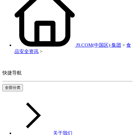
J9.COM(中国区)·集团
>
食
品安全资讯
>
快捷导航
全部分类
关于我们