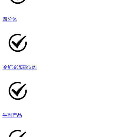
四分体
冷鲜冷冻部位肉
牛副产品