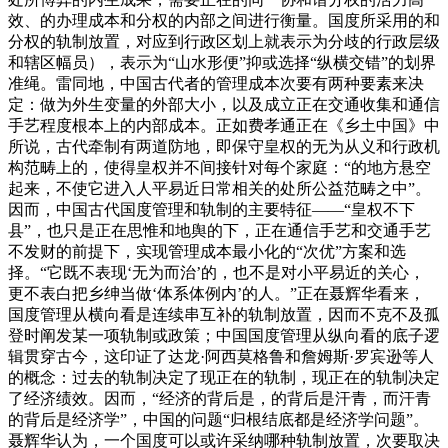
效、的办理成本和分权的内部之间进行衡量。国度所采用的和
分权的轨制放置，对应到行政区划上就表示为分歧的行政层级
和辖区幅员），表示为“山水形便”抑或选择“纵横交错”的划界
准绳。雷同地，中国古代者的管理成本次要有两种要素来决
定：做为外生变量的外部大小，以及成立正在交通收集和通信
手艺程度根本上的内部成本。正如费孝通正在《乡土中国》中
所说，古代牵制有两道防地，即保守皇权的无为从义和行政机
构范畴上的，使得皇权并不间接针对每个家庭：“的地方悬空
起来，不使它进入人平易近日常相关的处所公益范畴之中”。
因而，中国古代国度管理和轨制的主要特征——“皇权不下
县”，也只是正在思惟和地舆的下，正在通信手艺和交通手艺
不发财的前提下，实现管理成本最小化的“次优”方案和选
择。“它既不表现‘无为而治’的，也不是对小平易近的关心，
更不表白把乡绅当做‘体系体例内’的人。”正在聂辉华看来，
国度管理从横向看是连续串互补的轨制放置，因而不克不及孤
登时阐发某一项轨制或政策；中国国度管理从纵向看的底子逻
辑贯穿古今，这印证了达龙·阿西莫格鲁和詹姆斯·罗宾逊等人
的概念：过去的轨制决定了现正在的轨制，现正在的轨制决定
了经济绩效。因而，“经济的背后是，的背后是汗青，而汗青
的背后是经济学”，中国的问题“归根结底都是经济学问题”。
聂辉华认为，一个国度可以或许采纳哪种轨制放置，次要取决