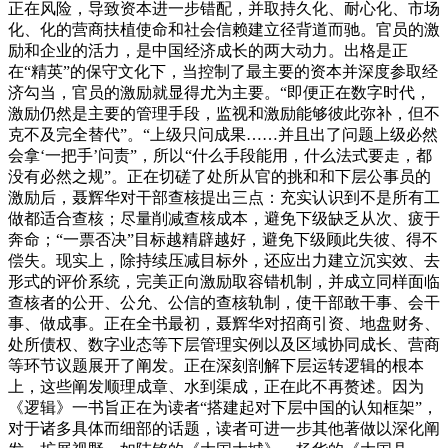
正在风险，导致资本进一步错配，并取持久化、耐心化、市场
化、化的营商扶植使命和社会信赖建立径背道而驰。官员的激
励和企业的活力，是中国经济成长的两大动力。出格是正
在“精英”的保守文化下，当控制了最主要的资本并深度参取经
济勾当，官员的激励就显得尤为主要。“即便正在数字时代，
激励仍然是主要的管理手段，监视和激励能够彼此弥补，但不
克不及完全替代”。“上级只问成果……并且出了问题上级必然
会拿‘一把手’问责”，所以“什么手段能用，什么法式要走，都
没有必然之规”。正在切磋了处所从官的挑和和下层公事员的
激励后，聂辉华对干部查核提出三点：充实认识到不是所有工
做都适合查核；尽量削减查核成本，避免下级缺乏从次、疲于
奔命；“一票否决”目标越精辟越好，避免下级顾此失彼、得不
偿失。现实上，除持续压减目标外，还应出力建立沉实效、去
形式的评价系统，完美正向激励取容错机制，并成立同样面临
查核者的公开、公允、公信的查核轨制，使干部敢干事、会干
事、做成事。正在全书最初，聂辉华对招商引资、地盘财务、
处所债权、数字业态等下层管理实例以及区域协同成长、营商
等环节议题展开了阐发。正在深刻剖解下层运转逻辑的根本
上，这些阐发顺理成章、水到渠成，正在此不再赘述。因为
《逻辑》一书旨正在为读者“搭建起对下层中国的认知框架”，
对于诸多具体而细部的话题，读者可进一步其他著做以深化阐