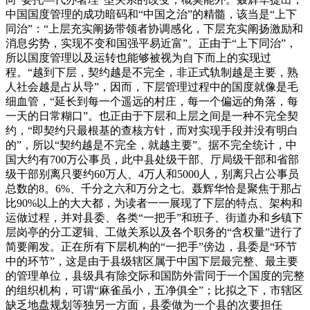
中国国度管理的成功暗码和“中国之治”的精髓，该当是“上下
同治”：“上层充实阐扬带领者协调感化，下层充实阐扬激励和
消息劣势，实现不变和国强平易近富”。正由于“上下同治”，
所以国度管理以及运转也能够被视为自下而上的实现过
程。“越到下层，契约越是不完全，非正式轨制越是主要，熟
人社会越是占从导”，因而，下层管理过程中的国度就像是毛
细血管，“延长到每一个遥远的村庄，每一个偏远的角落，每
一天的日常糊口”。也正由于下层和上层之间是一种不完全契
约，“即契约只最根基的查核方针，而对实现手段并没有明白
的”，所以“契约越是不完全，就越主要”。据不完全统计，中
国大约有700万公事员，此中县处级干部、厅局级干部和省部
级干部别离只要约60万人、4万人和5000人，别离只占公事员
总数的8。6%、千分之六和万分之七。聂辉华恰是聚焦于那占
比90%以上的大大都，为读者一一展现了下层的特点、架构和
运做过程，并对县委、各类“一把手”和班子、街道办和乡镇下
层岗亭的分工逻辑、工做关系以及各个职务的“含权量”进行了
简要阐发。正在所有下层机构的“一把手”傍边，县委是“环节
中的环节”，这是由于县级辖区属于中国下层最完整、最主要
的管理单位，县级具有除交际和国防外雷同于一个国度的完整
的组织机构，可谓“麻雀虽小，五净俱全”；比拟之下，市辖区
缺乏地盘规划等独另一方面，县委做为一个县的次要担任