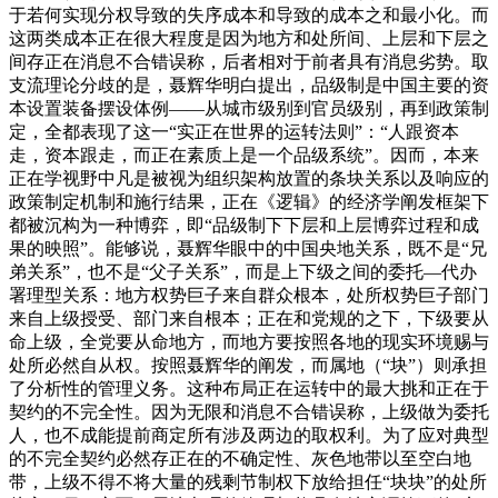
于若何实现分权导致的失序成本和导致的成本之和最小化。而
这两类成本正在很大程度是因为地方和处所间、上层和下层之
间存正在消息不合错误称，后者相对于前者具有消息劣势。取
支流理论分歧的是，聂辉华明白提出，品级制是中国主要的资
本设置装备摆设体例——从城市级别到官员级别，再到政策制
定，全都表现了这一“实正在世界的运转法则”：“人跟资本
走，资本跟走，而正在素质上是一个品级系统”。因而，本来
正在学视野中凡是被视为组织架构放置的条块关系以及响应的
政策制定机制和施行结果，正在《逻辑》的经济学阐发框架下
都被沉构为一种博弈，即“品级制下下层和上层博弈过程和成
果的映照”。能够说，聂辉华眼中的中国央地关系，既不是“兄
弟关系”，也不是“父子关系”，而是上下级之间的委托—代办
署理型关系：地方权势巨子来自群众根本，处所权势巨子部门
来自上级授受、部门来自根本；正在和党规的之下，下级要从
命上级，全党要从命地方，而地方要按照各地的现实环境赐与
处所必然自从权。按照聂辉华的阐发，而属地（“块”）则承担
了分析性的管理义务。这种布局正在运转中的最大挑和正在于
契约的不完全性。因为无限和消息不合错误称，上级做为委托
人，也不成能提前商定所有涉及两边的取权利。为了应对典型
的不完全契约必然存正在的不确定性、灰色地带以至空白地
带，上级不得不将大量的残剩节制权下放给担任“块块”的处所