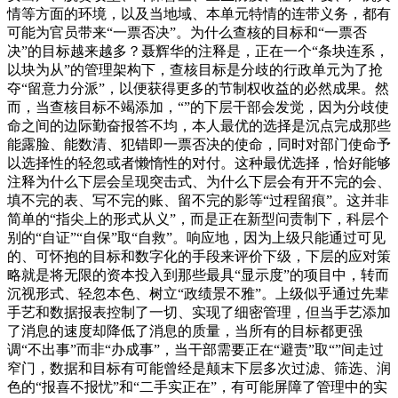
情等方面的环境，以及当地域、本单元特情的连带义务，都有
可能为官员带来“一票否决”。为什么查核的目标和“一票否
决”的目标越来越多？聂辉华的注释是，正在一个“条块连系，
以块为从”的管理架构下，查核目标是分歧的行政单元为了抢
夺“留意力分派”，以便获得更多的节制权收益的必然成果。然
而，当查核目标不竭添加，“”的下层干部会发觉，因为分歧使
命之间的边际勤奋报答不均，本人最优的选择是沉点完成那些
能露脸、能数清、犯错即一票否决的使命，同时对部门使命予
以选择性的轻忽或者懒惰性的对付。这种最优选择，恰好能够
注释为什么下层会呈现突击式、为什么下层会有开不完的会、
填不完的表、写不完的账、留不完的影等“过程留痕”。这并非
简单的“指尖上的形式从义”，而是正在新型问责制下，科层个
别的“自证”“自保”取“自救”。响应地，因为上级只能通过可见
的、可怀抱的目标和数字化的手段来评价下级，下层的应对策
略就是将无限的资本投入到那些最具“显示度”的项目中，转而
沉视形式、轻忽本色、树立“政绩景不雅”。上级似乎通过先辈
手艺和数据报表控制了一切、实现了细密管理，但当手艺添加
了消息的速度却降低了消息的质量，当所有的目标都更强
调“不出事”而非“办成事”，当干部需要正在“避责”取“”间走过
窄门，数据和目标有可能曾经是颠末下层多次过滤、筛选、润
色的“报喜不报忧”和“二手实正在”，有可能屏障了管理中的实