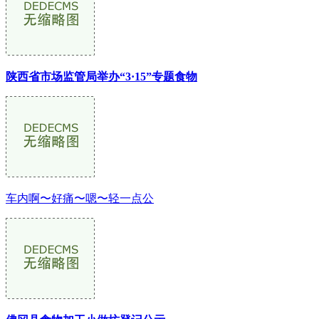
陕西省市场监管局举办“3·15”专题食物
车内啊〜好痛〜嗯〜轻一点公