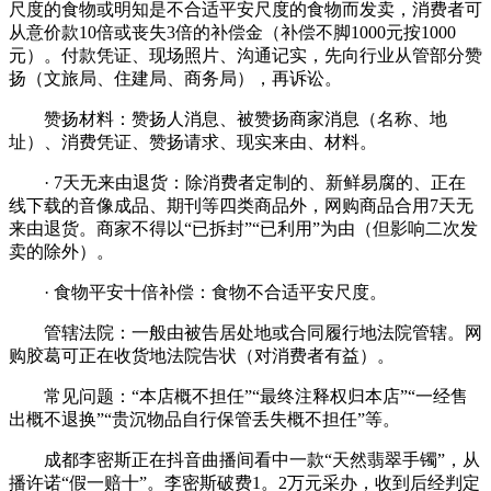
尺度的食物或明知是不合适平安尺度的食物而发卖，消费者可
从意价款10倍或丧失3倍的补偿金（补偿不脚1000元按1000
元）。付款凭证、现场照片、沟通记实，先向行业从管部分赞
扬（文旅局、住建局、商务局），再诉讼。
赞扬材料：赞扬人消息、被赞扬商家消息（名称、地
址）、消费凭证、赞扬请求、现实来由、材料。
· 7天无来由退货：除消费者定制的、新鲜易腐的、正在
线下载的音像成品、期刊等四类商品外，网购商品合用7天无
来由退货。商家不得以“已拆封”“已利用”为由（但影响二次发
卖的除外）。
· 食物平安十倍补偿：食物不合适平安尺度。
管辖法院：一般由被告居处地或合同履行地法院管辖。网
购胶葛可正在收货地法院告状（对消费者有益）。
常见问题：“本店概不担任”“最终注释权归本店”“一经售
出概不退换”“贵沉物品自行保管丢失概不担任”等。
成都李密斯正在抖音曲播间看中一款“天然翡翠手镯”，从
播许诺“假一赔十”。李密斯破费1。2万元采办，收到后经判定