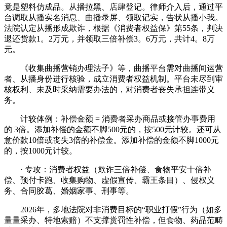
竟是塑料仿成品。从播拉黑、店肆登记。律师介入后，通过平
台调取从播实名消息、曲播录屏、领取记实，告状从播小我。
法院认定从播形成欺诈，根据《消费者权益保》第55条，判决
退还货款1。2万元，并领取三倍补偿3。6万元，共计4。8万
元。
《收集曲播营销办理法子》等，曲播平台需对曲播间运营
者、从播身份进行核验，成立消费者权益机制。平台未尽到审
核权利、未及时采纳需要办法的，对消费者丧失承担连带义
务。
计较体例：补偿金额 = 消费者采办商品或接管办事费用
的 3倍。添加补偿的金额不脚500元的，按500元计较。还可从
意价款10倍或丧失3倍的补偿金。添加补偿的金额不脚1000元
的，按1000元计较。
· 专攻：消费者权益（欺诈三倍补偿、食物平安十倍补
偿、预付卡跑、收集购物、虚假宣传、霸王条目）、侵权义
务、合同胶葛、婚姻家事、刑事等。
2026年，多地法院对非消费目标的“职业打假”行为（如多
量量采办、特地索赔）不支撑赏罚性补偿，但食物、药品范畴