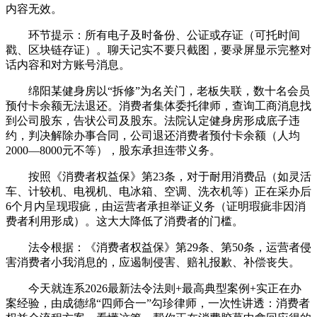
内容无效。
环节提示：所有电子及时备份、公证或存证（可托时间
戳、区块链存证）。聊天记实不要只截图，要录屏显示完整对
话内容和对方账号消息。
绵阳某健身房以“拆修”为名关门，老板失联，数十名会员
预付卡余额无法退还。消费者集体委托律师，查询工商消息找
到公司股东，告状公司及股东。法院认定健身房形成底子违
约，判决解除办事合同，公司退还消费者预付卡余额（人均
2000—8000元不等），股东承担连带义务。
按照《消费者权益保》第23条，对于耐用消费品（如灵活
车、计较机、电视机、电冰箱、空调、洗衣机等）正在采办后
6个月内呈现瑕疵，由运营者承担举证义务（证明瑕疵非因消
费者利用形成）。这大大降低了消费者的门槛。
法令根据：《消费者权益保》第29条、第50条，运营者侵
害消费者小我消息的，应遏制侵害、赔礼报歉、补偿丧失。
今天就连系2026最新法令法则+最高典型案例+实正在办
案经验，由成德绵“四师合一”勾珍律师，一次性讲透：消费者