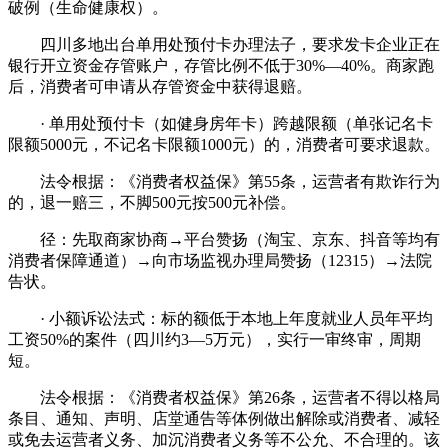
破例（生命健康权）。
四川多地出台单用处预付卡办理法子，要求发卡企业正在
银行开立资金存管账户，存管比例不低于30%—40%。商家跑
后，消费者可申请从存管资金中获得退赔。
· 单用处预付卡（如健身房年卡）跨越限额（单张记名卡
限额5000元，不记名卡限额1000元）的，消费者可要求退款。
法令根据：《消费者权益保》第55条，运营者有欺诈行为
的，退一赔三，不脚500元按500元补偿。
径：先取商家协商→平台赞扬（淘宝、京东、抖音等均有
消费者保障通道）→向市场监视办理局赞扬（12315）→法院
告状。
· 小额诉讼法式：标的额低于本地上年度就业人员年平均
工资50%的案件（四川约3—5万元），实行一审终审，周期
短。
法令根据：《消费者权益保》第26条，运营者不得以格局
条目、通知、声明、店堂通告等体例做出解除或消费者、减轻
或免去运营者义务、加沉消费者义务等不公允、不合理的。该