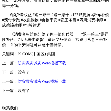
权益全流程方案。看懂这篇，帮你正在消费胶葛中拿回应得的
每一分钱。
#消费者权益 #退一赔三 #退一赔十 #12315赞扬 #欺诈补偿
#预付卡跑 #收集购物 #食物平安 #霸王条目 #四川消费律师 #
成德绵律师 #勾珍律师。
《消费者权益保》给了你一整套兵器——“退一赔三”赏罚
性补偿、7天无来由退货、举证义务倒置、欺诈可从意三倍补
偿、食物平安问题可从意十倍补偿。
关键词：J9.COM(中国区)·集团
上一篇：
防灾救灾减灾Word模板下载
下一篇：没有了
上一篇：
防灾救灾减灾Word模板下载
下一篇：没有了
联系我们