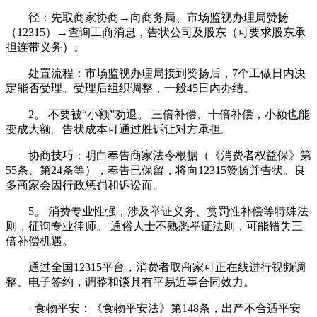
径：先取商家协商→向商务局、市场监视办理局赞扬
（12315）→查询工商消息，告状公司及股东（可要求股东承
担连带义务）。
处置流程：市场监视办理局接到赞扬后，7个工做日内决
定能否受理。受理后组织调整，一般45日内办结。
2。 不要被“小额”劝退。 三倍补偿、十倍补偿，小额也能
变成大额。告状成本可通过胜诉让对方承担。
协商技巧：明白奉告商家法令根据（《消费者权益保》第
55条、第24条等），奉告已保留，将向12315赞扬并告状。良
多商家会因行政惩罚和诉讼而。
5。 消费专业性强，涉及举证义务、赏罚性补偿等特殊法
则，征询专业律师。 通俗人士不熟悉举证法则，可能错失三
倍补偿机遇。
通过全国12315平台，消费者取商家可正在线进行视频调
整、电子签约，调整和谈具有平易近事合同效力。
· 食物平安：《食物平安法》第148条，出产不合适平安