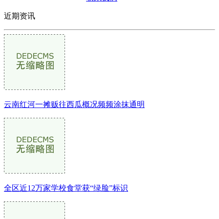
近期资讯
云南红河一摊贩往西瓜概况频频涂抹通明
全区近12万家学校食堂获“绿脸”标识