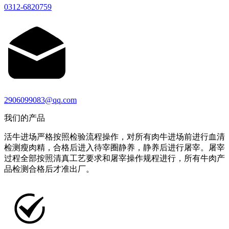
0312-6820759
2906099083@qq.com
我们的产品
活牛进场严格按照检验流程操作，对所有肉牛进场前进行血清
检测瘦肉精，合格后进入待宰圈静养，静养后进行屠宰。屠宰
过程全部按照清真工艺要求和屠宰操作规程进行，所有牛肉产
品检测合格后才准出厂。