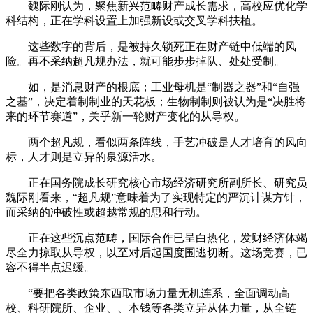
魏际刚认为，聚焦新兴范畴财产成长需求，高校应优化学
科结构，正在学科设置上加强新设或交叉学科扶植。
这些数字的背后，是被持久锁死正在财产链中低端的风
险。再不采纳超凡规办法，就可能步步掉队、处处受制。
如，是消息财产的根底；工业母机是“制器之器”和“自强
之基”，决定着制制业的天花板；生物制制则被认为是“决胜将
来的环节赛道”，关乎新一轮财产变化的从导权。
两个超凡规，看似两条阵线，手艺冲破是人才培育的风向
标，人才则是立异的泉源活水。
正在国务院成长研究核心市场经济研究所副所长、研究员
魏际刚看来，“超凡规”意味着为了实现特定的严沉计谋方针，
而采纳的冲破性或超越常规的思和行动。
正在这些沉点范畴，国际合作已呈白热化，发财经济体竭
尽全力掠取从导权，以至对后起国度围逃切断。这场竞赛，已
容不得半点迟缓。
“要把各类政策东西取市场力量无机连系，全面调动高
校、科研院所、企业、、本钱等各类立异从体力量，从全链