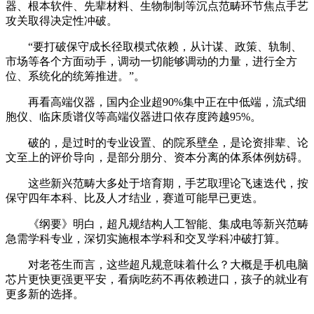
器、根本软件、先辈材料、生物制制等沉点范畴环节焦点手艺
攻关取得决定性冲破。
“要打破保守成长径取模式依赖，从计谋、政策、轨制、
市场等各个方面动手，调动一切能够调动的力量，进行全方
位、系统化的统筹推进。”。
再看高端仪器，国内企业超90%集中正在中低端，流式细
胞仪、临床质谱仪等高端仪器进口依存度跨越95%。
破的，是过时的专业设置、的院系壁垒，是论资排辈、论
文至上的评价导向，是部分朋分、资本分离的体系体例妨碍。
这些新兴范畴大多处于培育期，手艺取理论飞速迭代，按
保守四年本科、比及人才结业，赛道可能早已更迭。
《纲要》明白，超凡规结构人工智能、集成电等新兴范畴
急需学科专业，深切实施根本学科和交叉学科冲破打算。
对老苍生而言，这些超凡规意味着什么？大概是手机电脑
芯片更快更强更平安，看病吃药不再依赖进口，孩子的就业有
更多新的选择。