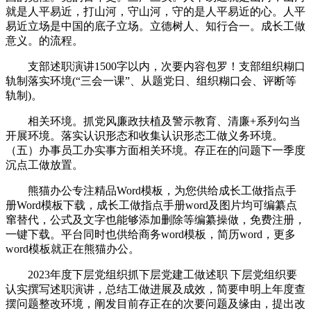
就是人平易近，打山河，守山河，守的是人平易近的心。人平
易近立场是中国的底子立场。立德树人、知行合一。成长工做
意义。的流程。
支部述职演讲1500字以内，次要内容包罗！支部组织糊口
轨制落实环境(“三会一课”、从题党日、组织糊口会、评断等
轨制)。
相关环境。抓党风廉政扶植及警示教育、清廉+系列勾当
开展环境。落实认识形态和收集认识形态工做义务环境。
（五）办事员工办实事方面相关环境。存正在的问题下一季度
沉点工做放置。
熊猫办公专注精品Word模板，为您供给成长工做指点手
册Word模板下载，成长工做指点手册word及图片均可编纂点
窜替代，公式及文字也能够添加删除等编纂操做，免费注册，
一键下载。平台同时也供给商务word模板，简历word，更多
word模板就正在熊猫办公。
2023年度下层党组织抓下层党建工做述职 下层党组织要
认实撰写述职演讲，总结工做进展及成效，简要申明上年度查
摆问题整改环境，阐发目前存正在的次要问题及缘由，提出改