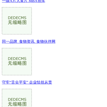
一级A片大黄片 MBA智库
同一品牌_食物资讯_食物伙伴网
守牢“舌尖平安” 企业怯担从责