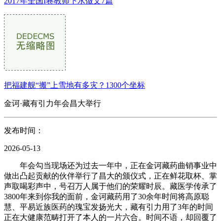
2017年全国I卷教师下水做文7篇
把福建舰“搬”上雪地有多灾？1300个坐标
金诃·藏有引力年会昌大举行
发布时间：
2026-05-13
年会勾当现场还为过去一年中，正在金诃藏药曲销事业中
做出凸起贡献的伙伴举行了昌大的颁仪式，正在鲜花取杯、掌
声取喝彩声中，号召万人属于他们的荣耀时辰。藏医学传承了
3800年来到你我的面前，金诃藏药用了30余年时间将高原聪
慧、平易近族医药的瑰宝发扬光大，藏有引力用了3年的时间
正在大健康范畴打开了本人的一片六合。时间不语，却回覆了