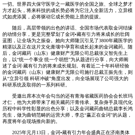
一切。世界四大保守医学之一藏医学的全国之旅、全球之梦才
方才起头，将来科技的成长势必将为它注入全新活力，立异模
式如虎添翼，必将驱动它成长势能上质的提拔。
随后，高层带领的出色的讲话、全国市场代表取金诃结缘
的动情分享，更是完整擘划了金诃•藏有引力将来成长的壮阔
蓝图，让全场为之振奋。她向大师隆沉引见了3800年藏医学的
精湛以及正在这片文化膏壤中孕育和成长起来的金诃藏药。随
后，金诃藏药（山东）健康财产无限公司总裁张义智先生上
台，以“统一个事业 统一个胡想”为从题进行分享，向大师阐
述了金诃·藏有引力的将来成长规划。有着近二十年科研经验
的金诃藏药（山东）健康财产无限公司施行总裁王振先生，则
从“立异引领 科研冲破”角度出发，向全场展现了公司强大的
科研系统及取得的一系列科研。
受邀出席本次年会勾当的还有青海省藏医药协会会长班玛
才仁，他为大师带来了相关藏药汗青传承、复杂身手及现代化
历程中科学性彰显的出色分享；以及金诃藏药曲销总裁李长鸿
先生，做为曲销范畴的运营大师，李总“赢正在金诃”的从题，
再度将年会现场推向新的。
2025年元月13日，金诃•藏有引力年会盛典正在济南奥体